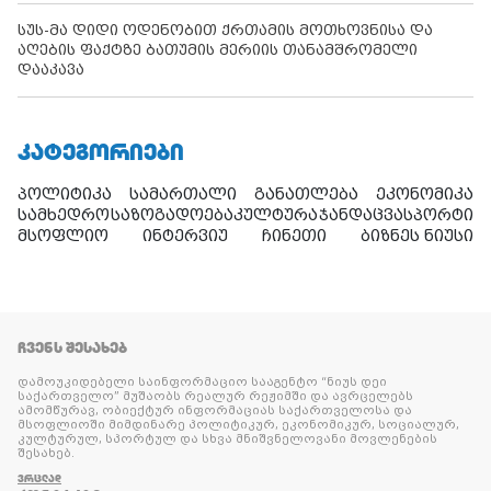
სუს-მა დიდი ოდენობით ქრთამის მოთხოვნისა და
აღების ფაქტზე ბათუმის მერიის თანამშრომელი
დააკავა
ᲙᲐᲢᲔᲒᲝᲠᲘᲔᲑᲘ
პოლიტიკა
სამართალი
განათლება
ეკონომიკა
სამხედრო
საზოგადოება
კულტურა
ჯანდაცვა
სპორტი
მსოფლიო
ინტერვიუ
ჩინეთი
ბიზნეს ნიუსი
ᲩᲕᲔᲜᲡ ᲨᲔᲡᲐᲮᲔᲑ
დამოუკიდებელი საინფორმაციო სააგენტო “ნიუს დეი
საქართველო” მუშაობს რეალურ რეჟიმში და ავრცელებს
ამომწურავ, ობიექტურ ინფორმაციას საქართველოსა და
მსოფლიოში მიმდინარე პოლიტიკურ, ეკონომიკურ, სოციალურ,
კულტურულ, სპორტულ და სხვა მნიშვნელოვანი მოვლენების
შესახებ.
ᲕᲠᲪᲚᲐᲓ