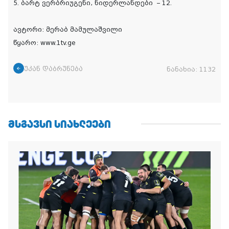
5. ბარტ ვერბრიუგენი, ნიდერლანდები – 12.
ავტორი: მერაბ მამულაშვილი
წყარო: www.1tv.ge
უკან დაბრუნება
ნანახია:
1132
ᲛᲡᲒᲐᲕᲡᲘ ᲡᲘᲐᲮᲚᲔᲔᲑᲘ