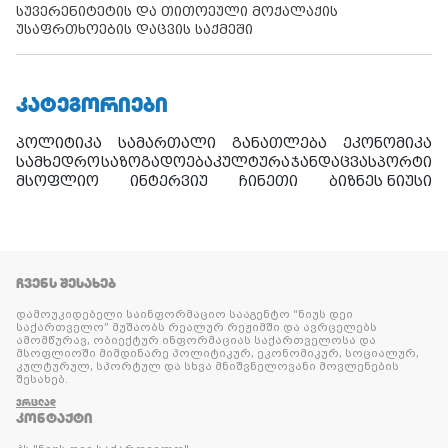
სუვერენიტეტის და თითოეული მოქალაქის
უსაფრთხოების დაცვის საქმეში
ᲙᲐᲢᲔᲒᲝᲠᲘᲔᲑᲘ
პოლიტიკა
სამართალი
განათლება
ეკონომიკა
სამხედრო
საზოგადოება
კულტურა
ჯანდაცვა
სპორტი
მსოფლიო
ინტერვიუ
ჩინეთი
ბიზნეს ნიუსი
ᲩᲕᲔᲜᲡ ᲨᲔᲡᲐᲮᲔᲑ
დამოუკიდებელი საინფორმაციო სააგენტო “ნიუს დეი
საქართველო” მუშაობს რეალურ რეჟიმში და ავრცელებს
ამომწურავ, ობიექტურ ინფორმაციას საქართველოსა და
მსოფლიოში მიმდინარე პოლიტიკურ, ეკონომიკურ, სოციალურ,
კულტურულ, სპორტულ და სხვა მნიშვნელოვანი მოვლენების
შესახებ.
ᲕᲠᲪᲚᲐᲓ
ᲙᲝᲜᲢᲐᲥᲢᲘ