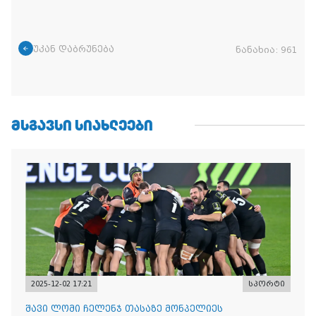
უკან დაბრუნება
ნანახია:
961
ᲛᲡᲒᲐᲕᲡᲘ ᲡᲘᲐᲮᲚᲔᲔᲑᲘ
2025-12-02 17:21
სპორტი
შავი ლომი ჩელენჯ თასაზე მონპელიეს