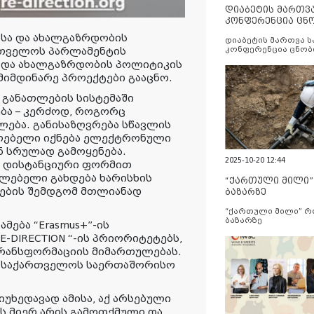
დიაბეტის მართვ
კონფერენცია ცნ
და სერვისების გ
სა და ახალგაზრდობის
დიაბეტის მართვა 
რთველოს პარლამენტის
კონფერენცია ცნობ
სერვისების გაუმჯობ
ა და ახალგაზრდობის პოლიტიკის
იმდინარე პროექტები გააცნო.
 განათლების სისტემაში
ება – კერძოდ, როგორც
ლება. განისაზღვრება სწავლის
ძლებელი იქნება ელექტრონული
ნ სრულად გამოყენება.
2025-10-20 12:44
ი დისტანციური ფორმით
ძლებელი გახდება ხარისხის
“ქართული მილი
ვების შემდგომ მთლიანად
ბაზარზე
“ქართული მილი” 
ბაზარზე
მება “Erasmus+”-ის
-DIRECTION “-ის პრიორიტეტებს,
რანსფორმაციის მიმართულებას.
ა საქართველოს საერთაშორისო
უხედავად ამისა, აქ არსებული
ს მიერ არის გამოთქმული და