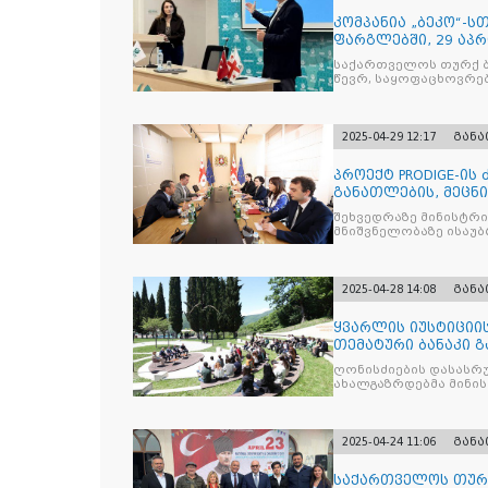
კომპანია „ბეკო“-
ფარგლებში, 29 აპ
მიმართულებისა დ
საქართველოს თურქ ბ
წევრ, საყოფაცხოვრე
2025-04-29 12:17
გან
პროექტ PRODIGE-ის
განათლების, მეცნ
სამინისტრ
შეხვედრაზე მინისტრ
მნიშვნელობაზე ისაუბრ
2025-04-28 14:08
გან
ყვარლის იუსტიციის
თემატური ბანაკი გ
ნაკადად ჩატარდებ
ღონისძიების დასასრუ
ახალგაზრდებმა მინი
საკითხებთან
2025-04-24 11:06
გან
საქართველოს თურქ