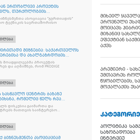
სთან ერთობლივი პროექტის
რილს, თურქოლოგიის
მიხეილ ყაველ
ა თბილისის
იზნესმენთა ასოციაცია "გურთიადის"
ეროვნული უსა
ბო ტექნიკის საერთაშორისო
მოიცავს ჰიბრ
მიზანიც სახელმ
ეფექტიან საქმ
ათლება
აქვს
 ძირითადი მიზნებია: საქართველოს
იერებისა და ახალგაზრდობის
ის მოადგილეებმა პროექტის
ეს და აღნიშნეს, რომ PRODIGE
პრემიერი - სა
უმთავრეს როლ
წყობილების, ს
ათლება
მოქალაქის უსა
 სასწავლო ცენტრის ბაზაზე
აიხსნა, რომელიც წელს რვა
ლს დისკუსია გაიმართა და
სტრებს მათთვის საინტერესო
ᲙᲐᲢᲔᲒᲝᲠᲘᲔ
პოლიტიკა
სამ
ათლება
საზოგადოება
 ბიზნესმენთა ასოციაციამ
ინტერვიუ