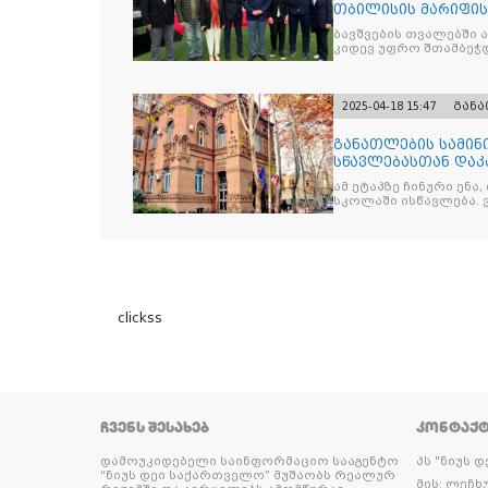
თბილისის მარიფის
ეროვნული სუვერე
ბავშვების თვალებში 
კიდევ უფრო შთამბეჭდ
2025-04-18 15:47
გან
განათლების სამინ
სწავლებასთან დაკ
ამ ეტაპზე ჩინური ენა
სკოლაში ისწავლება. 
clickss
ᲩᲕᲔᲜᲡ ᲨᲔᲡᲐᲮᲔᲑ
ᲙᲝᲜᲢᲐᲥ
დამოუკიდებელი საინფორმაციო სააგენტო
პს "ნიუს 
“ნიუს დეი საქართველო” მუშაობს რეალურ
მის: ლეჩხუ