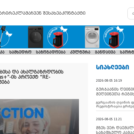
არი
რეკლამა
ჩვენ შესახებ
კონტაქტი
კა
სამხედრო
საზოგადოება
კულტურა
ჯანდაცვა
სპორტ
ᲡᲘᲐᲮᲚᲔᲔᲑᲘ
ბისა და ახალგაზრდობის
s+”-ის პროექტ “RE-
2026-08-05 16:19
მება
გურჯაანის ღვინი
მეღვინეთა რეგი
გურჯაანის ღვინის 
რეგისტრაცია გრძე
2026-08-05 11:21
მზეს ვერ დაემალე
საზაფხულო კამპა