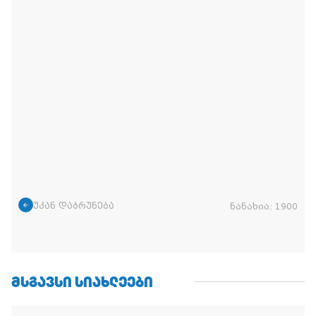
უკან დაბრუნება
ნანახია:
1900
ᲛᲡᲒᲐᲕᲡᲘ ᲡᲘᲐᲮᲚᲔᲔᲑᲘ