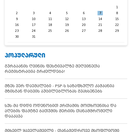
1
2
3
4
5
6
7
8
9
10
11
12
13
14
15
16
17
18
19
20
21
22
23
24
25
26
27
28
29
30
31
ᲞᲝᲞᲣᲚᲐᲠᲣᲚᲘ
გურჯაანის ღვინის ფესტივალზე მეღვინეთა
რეგისტრაცია გრძელდება!
მზეს ვერ დაემალები - PSP-ს საზაფხულო კამპანია
მზისგან დაცვის აუცილებლობას გვახსენებს
სუს-მა დიდი ოდენობით ქრთამის მოთხოვნისა და
აღების ფაქტზე ბათუმის მერიის თანამშრომელი
დააკავა
მიხეილ ყაველაშვილი - თანამედროვე მსოფლიოში