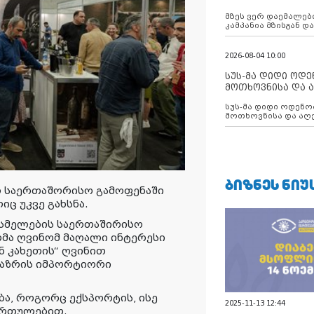
აუცილებლობას გ
მზეს ვერ დაემალები
კამპანია მზისგან 
გვახსენებს
2026-08-04 10:00
სუს-მა დიდი ოდ
მოთხოვნისა და ა
ბათუმის მერიის
სუს-მა დიდი ოდენობით ქრთამის
დააკავა
მოთხოვნისა და აღე
მერიის თანამშრომ
ᲑᲘᲖᲜᲔᲡ ᲜᲘᲣ
ელ საერთაშორისო გამოფენაში
ც უკვე გახსნა.
ასმელების საერთაშირისო
ლმა ღვინომ მაღალი ინტერესი
ნ კახეთის“ ღვინით
ბაზრის იმპორტიორი
ბა, როგორც ექსპორტის, ისე
2025-11-13 12:44
მართულებით.