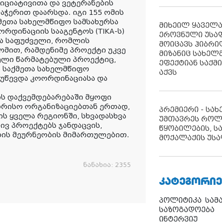
იციატივითა და ვეტერანების
აჭერით დაარსდა. იგი 155 ომის
ქმეთა სახელმწიფო სამსახურსა
მიხეილ ყაველ
დინაციის სააგენტოს (TIKA-ს)
ეროვნული უსა
ა საფუძველი, რომლის
მოიცავს ჰიბრ
მით, რამდენიმე პროექტი უკვე
მიზანიც სახელმ
ელი წარმატებული პროექტიც,
ეფექტიან საქმ
 საქმეთა სახელმწიფო
აქვს
 უწევდა კოორდინაციასა და
ის დაქვემდებარებაში მყოფი
ორისო ორგანიზაციებთან ერთად,
პრემიერი - სა
ის ყველა რეგიონში, სხვადასხვა
უმთავრეს როლ
 პროექტებს ჯანდაცვის,
წყობილების, ს
ლის მეურნეობის მიმართულებით.
მოქალაქის უსა
ნანახია:
2355
ᲙᲐᲢᲔᲒᲝᲠᲘᲔ
პოლიტიკა
სამ
საზოგადოება
ინტერვიუ