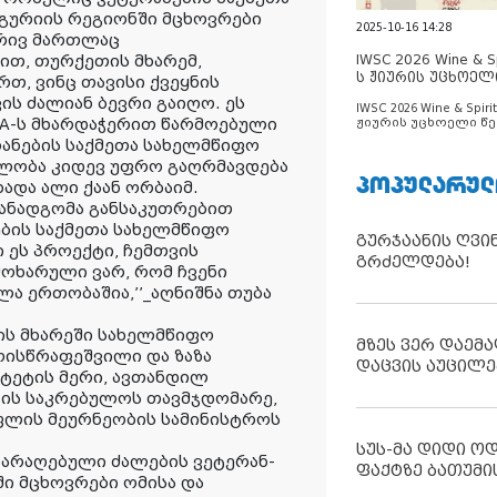
 გურიის რეგიონში მცხოვრები
2025-10-16 14:28
ხრივ მართლაც
IWSC 2026 Wine & Spi
ით, თურქეთის მხარემ,
ს ჟიურის უცხოელ
რთ, ვინც თავისი ქვეყნის
ცნობილია
ს ძალიან ბევრი გაიღო. ეს
IWSC 2026 Wine & Spirit
IKA-ს მხარდაჭერით წარმოებული
ჟიურის უცხოელი წე
ცნობილია
რანების საქმეთა სახელმწიფო
მლობა კიდევ უფრო გაღრმავდება
ᲞᲝᲞᲣᲚᲐᲠᲣᲚ
ხადა ალი ქაან ორბაიმ.
თანადგომა განსაკუთრებით
ების საქმეთა სახელმწიფო
გურჯაანის ღვი
ეს პროექტი, ჩემთვის
გრძელდება!
ოხარული ვარ, რომ ჩვენი
ა ერთობაშია,’’_აღნიშნა თუბა
იის მხარეში სახელმწიფო
მზეს ვერ დაემა
ოისწრაფეშვილი და ზაზა
დაცვის აუცილე
ტეტის მერი, ავთანდილ
ტის საკრებულოს თავმჯდომარე,
ოფლის მეურნეობის სამინისტროს
სუს-მა დიდი ო
იარაღებული ძალების ვეტერან-
ფაქტზე ბათუმი
ში მცხოვრები ომისა და