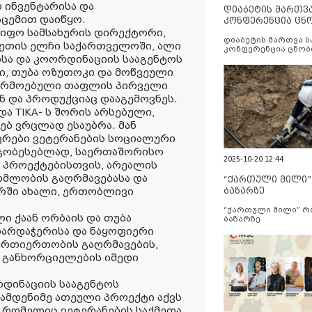
 ინვენტარისა და
დიაბეტის მართვ
ცემით დაიწყო.
კონფერენცია ცნ
და სერვისების გ
მწიფო სამსახურის დირექტორი,
დიაბეტის მართვა 
ქეთის ელჩი საქართველოში, ალი
კონფერენცია ცნობ
სა და კოორდინაციის სააგენტოს
სერვისების გაუმჯობ
ი, თუბა ოზუთოკი და მოწვეული
 წარმოებული თაფლის პირველი
ნ და პროდუქციაც დააგემოვნეს.
და TIKA- ს შორის არსებული,
ბ ვრცლად ესაუბრა. მან
ვრები ვეტერანების სოციალური
მჯობესებლად, საერთაშორისო
2025-10-20 12:44
ი პროექტებისთვის, არეალის
მლობის გაღრმავებასა და
“ქართული მილი
ბაზარზე
ორში ახალი, ერთობლივი
“ქართული მილი” 
ი ქაან ორბაის და თუბა
ბაზარზე
ხარდაჭერისა და ნაყოფიერი
ურთიერთობის გაღრმავების,
 განხორციელების იმედი
დინაციის სააგენტოს
რამდენიმე ათეული პროექტი აქვს
, რომელიც ვეტერანების საქმეთა