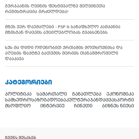
გურჯაანის ღვინის ფესტივალზე მეღვინეთა
რეგისტრაცია გრძელდება!
მზეს ვერ დაემალები - PSP-ს საზაფხულო კამპანია
მზისგან დაცვის აუცილებლობას გვახსენებს
სუს-მა დიდი ოდენობით ქრთამის მოთხოვნისა და
აღების ფაქტზე ბათუმის მერიის თანამშრომელი
დააკავა
ᲙᲐᲢᲔᲒᲝᲠᲘᲔᲑᲘ
პოლიტიკა
სამართალი
განათლება
ეკონომიკა
სამხედრო
საზოგადოება
კულტურა
ჯანდაცვა
სპორტი
მსოფლიო
ინტერვიუ
ჩინეთი
ბიზნეს ნიუსი
ᲩᲕᲔᲜᲡ ᲨᲔᲡᲐᲮᲔᲑ