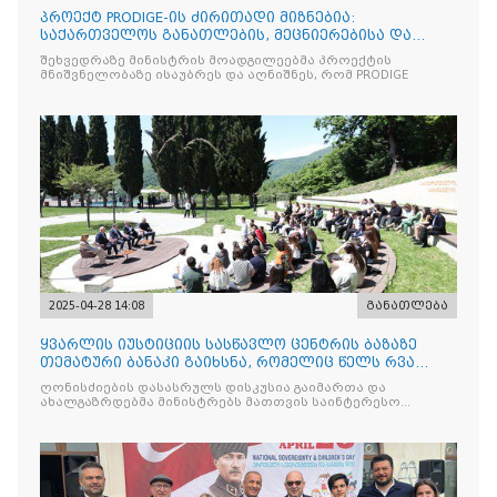
პროექტ PRODIGE-ის ძირითადი მიზნებია:
საქართველოს განათლების, მეცნიერებისა და
ახალგაზრდობის სამინისტრ
შეხვედრაზე მინისტრის მოადგილეებმა პროექტის
მნიშვნელობაზე ისაუბრეს და აღნიშნეს, რომ PRODIGE
2025-04-28 14:08
განათლება
ყვარლის იუსტიციის სასწავლო ცენტრის ბაზაზე
თემატური ბანაკი გაიხსნა, რომელიც წელს რვა
ნაკადად ჩატარდებ
ღონისძიების დასასრულს დისკუსია გაიმართა და
ახალგაზრდებმა მინისტრებს მათთვის საინტერესო
საკითხებთან