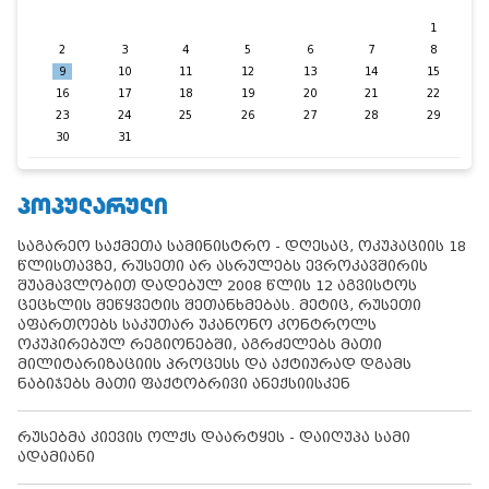
1
2
3
4
5
6
7
8
9
10
11
12
13
14
15
16
17
18
19
20
21
22
23
24
25
26
27
28
29
30
31
ᲞᲝᲞᲣᲚᲐᲠᲣᲚᲘ
საგარეო საქმეთა სამინისტრო - დღესაც, ოკუპაციის 18
წლისთავზე, რუსეთი არ ასრულებს ევროკავშირის
შუამავლობით დადებულ 2008 წლის 12 აგვისტოს
ცეცხლის შეწყვეტის შეთანხმებას. მეტიც, რუსეთი
აფართოებს საკუთარ უკანონო კონტროლს
ოკუპირებულ რეგიონებში, აგრძელებს მათი
მილიტარიზაციის პროცესს და აქტიურად დგამს
ნაბიჯებს მათი ფაქტობრივი ანექსიისკენ
რუსებმა კიევის ოლქს დაარტყეს - დაიღუპა სამი
ადამიანი