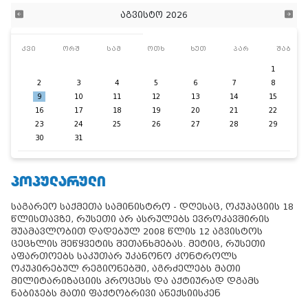
აგვისტო 2026
კვი
ორშ
სამ
ოთხ
ხუთ
პარ
შაბ
1
2
3
4
5
6
7
8
9
10
11
12
13
14
15
16
17
18
19
20
21
22
23
24
25
26
27
28
29
30
31
ᲞᲝᲞᲣᲚᲐᲠᲣᲚᲘ
საგარეო საქმეთა სამინისტრო - დღესაც, ოკუპაციის 18
წლისთავზე, რუსეთი არ ასრულებს ევროკავშირის
შუამავლობით დადებულ 2008 წლის 12 აგვისტოს
ცეცხლის შეწყვეტის შეთანხმებას. მეტიც, რუსეთი
აფართოებს საკუთარ უკანონო კონტროლს
ოკუპირებულ რეგიონებში, აგრძელებს მათი
მილიტარიზაციის პროცესს და აქტიურად დგამს
ნაბიჯებს მათი ფაქტობრივი ანექსიისკენ