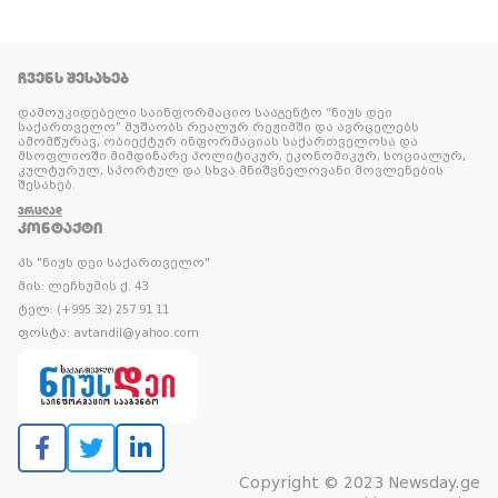
ᲩᲕᲔᲜᲡ ᲨᲔᲡᲐᲮᲔᲑ
დამოუკიდებელი საინფორმაციო სააგენტო “ნიუს დეი
საქართველო” მუშაობს რეალურ რეჟიმში და ავრცელებს
ამომწურავ, ობიექტურ ინფორმაციას საქართველოსა და
მსოფლიოში მიმდინარე პოლიტიკურ, ეკონომიკურ, სოციალურ,
კულტურულ, სპორტულ და სხვა მნიშვნელოვანი მოვლენების
შესახებ.
ᲕᲠᲪᲚᲐᲓ
ᲙᲝᲜᲢᲐᲥᲢᲘ
პს "ნიუს დეი საქართველო"
მის: ლეჩხუმის ქ. 43
ტელ: (+995 32) 257 91 11
ფოსტა: avtandil@yahoo.com
Copyright © 2023 Newsday.ge