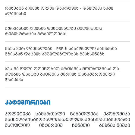
რუსებმა კიევის ოლქს დაარტყეს - დაიღუპა სამი
ადამიანი
გურჯაანის ღვინის ფესტივალზე მეღვინეთა
რეგისტრაცია გრძელდება!
მზეს ვერ დაემალები - PSP-ს საზაფხულო კამპანია
მზისგან დაცვის აუცილებლობას გვახსენებს
სუს-მა დიდი ოდენობით ქრთამის მოთხოვნისა და
აღების ფაქტზე ბათუმის მერიის თანამშრომელი
დააკავა
ᲙᲐᲢᲔᲒᲝᲠᲘᲔᲑᲘ
პოლიტიკა
სამართალი
განათლება
ეკონომიკა
სამხედრო
საზოგადოება
კულტურა
ჯანდაცვა
სპორტი
მსოფლიო
ინტერვიუ
ჩინეთი
ბიზნეს ნიუსი