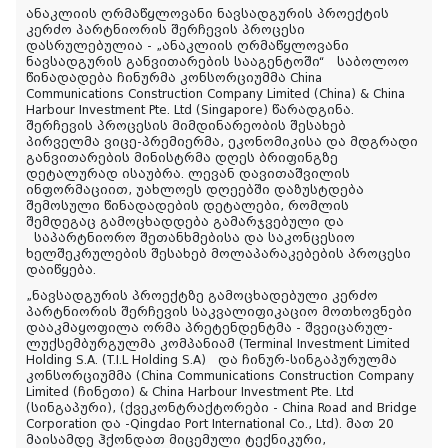
ანაკლიის ღრმაწყლოვანი ნავსადგურის პროექტის
კერძო პარტნიორის შერჩევის პროცესი
დასრულებულია - „ანაკლიის ღრმაწყლოვანი
ნავსადგურის განვითარების სააგენტოში“ საბოლოო
წინადადება ჩინურმა კონსორციუმმა China
Communications Construction Company Limited (China) & China
Harbour Investment Pte. Ltd (Singapore) წარადგინა.
შერჩევის პროცესის მიმდინარეობის შესახებ
პირველმა ვიცე-პრემიერმა, ეკონომიკისა და მდგრადი
განვითარების მინისტრმა დღეს ბრიფინგზე
დეტალურად ისაუბრა. ლევან დავითაშვილის
ინფორმაციით, უახლოეს დღეებში დაზუსტდება
შემოსული წინადადების დეტალები, რომლის
შემდეგაც გამოცხადდება გამარჯვებული და
საპარტნიორო შეთანხმებისა და საკონცესიო
ხელშეკრულების შესახებ მოლაპარაკებების პროცესი
დაიწყება.
„ნავსადგურის პროექტზე გამოცხადებული კერძო
პარტნიორის შერჩევის საკვალიფიკაციო მოთხოვნები
დააკმაყოფილა ორმა პრეტენდენტმა - შვეიცარულ-
ლუქსემბურგულმა კომპანიამ (Terminal Investment Limited
Holding S.A. (T.I.L Holding S.A) და ჩინურ-სინგაპურულმა
კონსორციუმმა (China Communications Construction Company
Limited (ჩინეთი) & China Harbour Investment Pte. Ltd
(სინგაპური), (ქვეკონტრაქტორები - China Road and Bridge
Corporation და -Qingdao Port International Co., Ltd). მათ 20
მაისამდე ჰქონდათ მიცემული ტექნიკური,