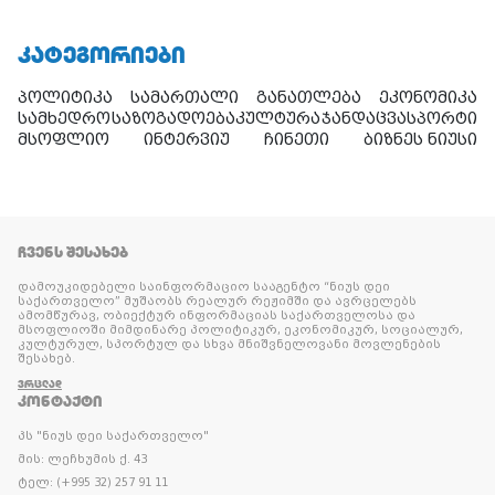
ᲙᲐᲢᲔᲒᲝᲠᲘᲔᲑᲘ
პოლიტიკა
სამართალი
განათლება
ეკონომიკა
სამხედრო
საზოგადოება
კულტურა
ჯანდაცვა
სპორტი
მსოფლიო
ინტერვიუ
ჩინეთი
ბიზნეს ნიუსი
ᲩᲕᲔᲜᲡ ᲨᲔᲡᲐᲮᲔᲑ
დამოუკიდებელი საინფორმაციო სააგენტო “ნიუს დეი
საქართველო” მუშაობს რეალურ რეჟიმში და ავრცელებს
ამომწურავ, ობიექტურ ინფორმაციას საქართველოსა და
მსოფლიოში მიმდინარე პოლიტიკურ, ეკონომიკურ, სოციალურ,
კულტურულ, სპორტულ და სხვა მნიშვნელოვანი მოვლენების
შესახებ.
ᲕᲠᲪᲚᲐᲓ
ᲙᲝᲜᲢᲐᲥᲢᲘ
პს "ნიუს დეი საქართველო"
მის: ლეჩხუმის ქ. 43
ტელ: (+995 32) 257 91 11