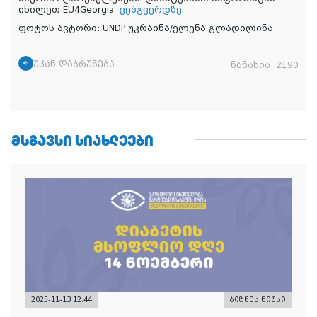
იხილეთ EU4Georgia
ვებგვერდზე
.
ფოტოს ავტორი: UNDP უკრაინა/ელენა გლადილინა
უკან დაბრუნება
ნანახია:
2190
ᲛᲡᲒᲐᲕᲡᲘ ᲡᲘᲐᲮᲚᲔᲔᲑᲘ
2025-11-13 12:44
ბიზნეს ნიუსი