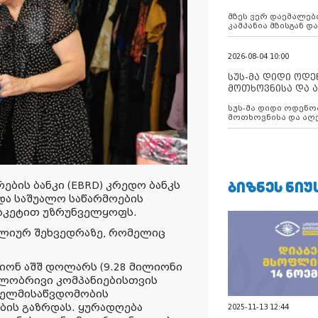
აუცილებლობას გ
მზეს ვერ დაემალები
კამპანია მზისგან 
გვახსენებს
2026-08-04 10:00
სუს-მა დიდი ოდ
მოთხოვნისა და ა
ბათუმის მერიის
სუს-მა დიდი ოდენობით ქრთამის
დააკავა
მოთხოვნისა და აღე
მერიის თანამშრომ
ᲑᲘᲖᲜᲔᲡ ᲜᲘᲣ
ების ბანკი (EBRD) კრედო ბანკს
და საშუალო საწარმოების
პაკეტით უზრუნველყოფს.
წლიურ შეხვედრაზე, რომელიც
იონ აშშ დოლარს (9.28 მილიონი
ილობრივი კომპანიებისთვის
 ხელმისაწვდომობის
ბის გაზრდას. ყურადღება
2025-11-13 12:44