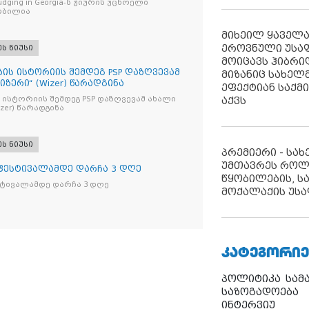
s Judging in Georgia-ს ჟიურის უცხოელი
ობილია
მიხეილ ყაველ
ეროვნული უსა
ეს ნიუსი
მოიცავს ჰიბრ
ბის ისტორიის შემდეგ PSP დაზღვევამ
მიზანიც სახელმ
იზერი“ (Wizer) წარადგინა
ეფექტიან საქმ
აქვს
 ისტორიის შემდეგ PSP დაზღვევამ ახალი
ი“ (Wizer) წარადგინა
ეს ნიუსი
პრემიერი - სა
უმთავრეს როლ
 ფესტივალამდე დარჩა 3 დღე
წყობილების, ს
სტივალამდე დარჩა 3 დღე
მოქალაქის უსა
ᲙᲐᲢᲔᲒᲝᲠᲘᲔ
პოლიტიკა
სამ
საზოგადოება
ინტერვიუ