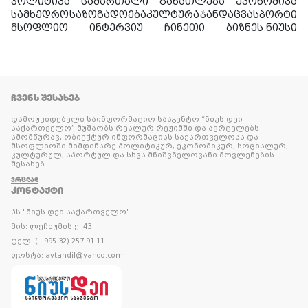
პოლიტიკა
სამართალი
განათლება
ეკონომიკა
სამხედრო
საზოგადოება
კულტურა
ჯანდაცვა
სპორტი
მსოფლიო
ინტერვიუ
ჩინეთი
ბიზნეს ნიუსი
ᲩᲕᲔᲜᲡ ᲨᲔᲡᲐᲮᲔᲑ
დამოუკიდებელი საინფორმაციო სააგენტო “ნიუს დეი
საქართველო” მუშაობს რეალურ რეჟიმში და ავრცელებს
ამომწურავ, ობიექტურ ინფორმაციას საქართველოსა და
მსოფლიოში მიმდინარე პოლიტიკურ, ეკონომიკურ, სოციალურ,
კულტურულ, სპორტულ და სხვა მნიშვნელოვანი მოვლენების
შესახებ.
ᲕᲠᲪᲚᲐᲓ
ᲙᲝᲜᲢᲐᲥᲢᲘ
პს "ნიუს დეი საქართველო"
მის: ლეჩხუმის ქ. 43
ტელ: (+995 32) 257 91 11
ფოსტა: avtandil@yahoo.com