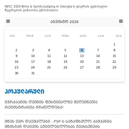
IWSC 2026 Wine & Spirits Judging in Georgia-ს ჟიურის უცხოელი
წევრების ვინაობა ცნობილია
აგვისტო 2026
კვი
ორშ
სამ
ოთხ
ხუთ
პარ
შაბ
1
2
3
4
5
6
7
8
9
10
11
12
13
14
15
16
17
18
19
20
21
22
23
24
25
26
27
28
29
30
31
ᲞᲝᲞᲣᲚᲐᲠᲣᲚᲘ
გურჯაანის ღვინის ფესტივალზე მეღვინეთა
რეგისტრაცია გრძელდება!
მზეს ვერ დაემალები - PSP-ს საზაფხულო კამპანია
მზისგან დაცვის აუცილებლობას გვახსენებს