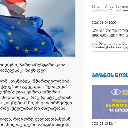
აუცილებლობას გ
მზეს ვერ დაემალები
კამპანია მზისგან 
გვახსენებს
2026-08-04 10:00
სუს-მა დიდი ოდ
მოთხოვნისა და ა
ბათუმის მერიის
სუს-მა დიდი ოდენობით ქრთამის
დააკავა
მოთხოვნისა და აღე
მერიის თანამშრომ
ლიდერი, პარლამენტარი კახა
რომელსაც „ნიუს დეი
ᲑᲘᲖᲜᲔᲡ ᲜᲘᲣ
რომ „ოცნების“ მმართველობის
ქტივა არ გვექნება. შეიძლება
აუქმებულია ევროკავშირის
ა მოთხოვნაც, რაც ამ სტატუსთან
ა „ოცნების“ მიერ გაფორმებულ
რმე, ყველანაირი ძალადობა
ოვიდა, როგორც ძალადობასთან
2025-11-13 12:44
ნი პოლიტიკური ორგანიზაცია.