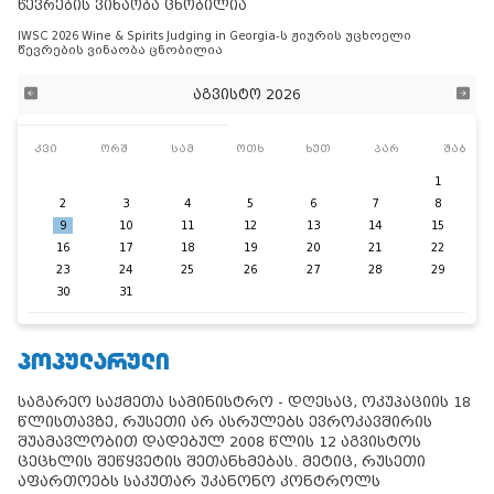
წევრების ვინაობა ცნობილია
IWSC 2026 Wine & Spirits Judging in Georgia-ს ჟიურის უცხოელი
წევრების ვინაობა ცნობილია
აგვისტო 2026
კვი
ორშ
სამ
ოთხ
ხუთ
პარ
შაბ
1
2
3
4
5
6
7
8
9
10
11
12
13
14
15
16
17
18
19
20
21
22
23
24
25
26
27
28
29
30
31
ᲞᲝᲞᲣᲚᲐᲠᲣᲚᲘ
საგარეო საქმეთა სამინისტრო - დღესაც, ოკუპაციის 18
წლისთავზე, რუსეთი არ ასრულებს ევროკავშირის
შუამავლობით დადებულ 2008 წლის 12 აგვისტოს
ცეცხლის შეწყვეტის შეთანხმებას. მეტიც, რუსეთი
აფართოებს საკუთარ უკანონო კონტროლს