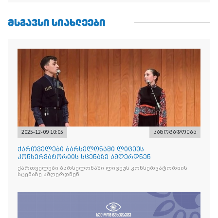
ᲛᲡᲒᲐᲕᲡᲘ ᲡᲘᲐᲮᲚᲔᲔᲑᲘ
2025-12-09 10:05
საზოგადოება
ქართველები ბარსელონაში ლიცეუს
კონსერვატორიის სცენაზე ამღერდნენ
ქართველები ბარსელონაში ლიცეუს კონსერვატორიის
სცენაზე ამღერდნენ