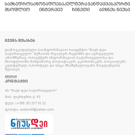
სამხედრო
საზოგადოება
კულტურა
ჯანდაცვა
სპორტი
მსოფლიო
ინტერვიუ
ჩინეთი
ბიზნეს ნიუსი
ᲩᲕᲔᲜᲡ ᲨᲔᲡᲐᲮᲔᲑ
დამოუკიდებელი საინფორმაციო სააგენტო “ნიუს დეი
საქართველო” მუშაობს რეალურ რეჟიმში და ავრცელებს
ამომწურავ, ობიექტურ ინფორმაციას საქართველოსა და
მსოფლიოში მიმდინარე პოლიტიკურ, ეკონომიკურ, სოციალურ,
კულტურულ, სპორტულ და სხვა მნიშვნელოვანი მოვლენების
შესახებ.
ᲕᲠᲪᲚᲐᲓ
ᲙᲝᲜᲢᲐᲥᲢᲘ
პს "ნიუს დეი საქართველო"
მის: ლეჩხუმის ქ. 43
ტელ: (+995 32) 257 91 11
ფოსტა: avtandil@yahoo.com