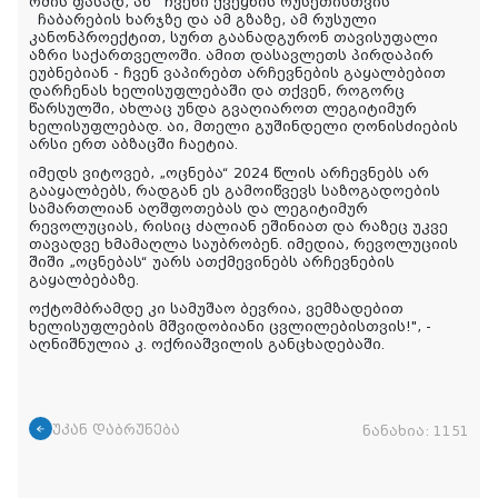
ომის ფასად, ან ჩვენი ქვეყნის რუსეთისთვის
ჩაბარების ხარჯზე და ამ გზაზე, ამ რუსული
კანონპროექტით, სურთ გაანადგურონ თავისუფალი
აზრი საქართველოში. ამით დასავლეთს პირდაპირ
ეუბნებიან - ჩვენ ვაპირებთ არჩევნების გაყალბებით
დარჩენას ხელისუფლებაში და თქვენ, როგორც
წარსულში, ახლაც უნდა გვაღიაროთ ლეგიტიმურ
ხელისუფლებად. აი, მთელი გუშინდელი ღონისძიების
არსი ერთ აბზაცში ჩაეტია.
იმედს ვიტოვებ, „ოცნება“ 2024 წლის არჩევნებს არ
გააყალბებს, რადგან ეს გამოიწვევს საზოგადოების
სამართლიან აღშფოთებას და ლეგიტიმურ
რევოლუციას, რისიც ძალიან ეშინიათ და რაზეც უკვე
თავადვე ხმამაღლა საუბრობენ. იმედია, რევოლუციის
შიში „ოცნებას“ უარს ათქმევინებს არჩევნების
გაყალბებაზე.
ოქტომბრამდე კი სამუშაო ბევრია, ვემზადებით
ხელისუფლების მშვიდობიანი ცვლილებისთვის!
", -
აღნიშნულია კ. ოქრიაშვილის განცხადებაში.
უკან დაბრუნება
ნანახია:
1151