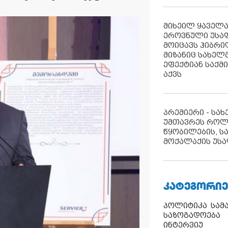
მიხეილ ყაველ
ეროვნული უსა
მოიცავს ჰიბრ
მიზანიც სახელმ
ეფექტიან საქმ
აქვს
პრემიერი - სა
უმთავრეს როლ
წყობილების, ს
მოქალაქის უსა
ᲙᲐᲢᲔᲒᲝᲠᲘᲔ
პოლიტიკა
სამ
საზოგადოება
ინტერვიუ