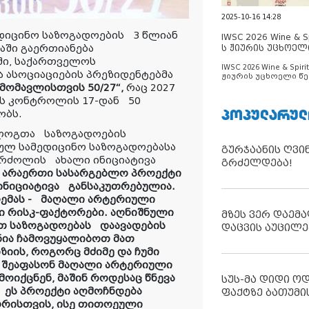
2025-10-16 14:28
დიცინო საზოგადოების
3 წლიან
IWSC 2026 Wine & Spi
აში გაერთიანება
ს ჟიურის უცხოელ
ცნობილია
ში, საქართველოს
IWSC 2026 Wine & Spirit
ა ასოციაციების პრეზიდენტებმა
ჟიურის უცხოელი წე
ცნობილია
მომავლისთვის 50/27“,
რაც
2027
ის კონტროლის
17-დან
50
ᲞᲝᲞᲣᲚᲐᲠᲣᲚ
ობს.
ლოგთა
საზოგადოების
ულ სამედიცინო საზოგადოებასა
გურჯაანის ღვი
რძოლის
ახალი ინიციატივა
გრძელდება!
დ არაერთი სასარგებლო პროექტი
ინიციატივა
განსაკუთრებულია.
მას -
მაღალი არტერიული
ლი რისკ-ფაქტორები. აღნიშნული
მზეს ვერ დაემა
ოთ საზოგადოებას
დაავადების
დაცვის აუცილე
ნია ჩამოვუყალიბოთ მათ
იის, როგორც მძიმე და ჩუმი
შეაფასონ მაღალი არტერიული
მოიქცნენ, მაშინ როდესაც წნევა
სუს-მა დიდი ო
ეს პროექტი აღმოჩნდება
ფაქტზე ბათუმი
ორისთვის, ისე თითოეული