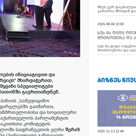
აუცილებლობას გ
მზეს ვერ დაემალები
კამპანია მზისგან 
გვახსენებს
2026-08-04 10:00
სუს-მა დიდი ოდ
მოთხოვნისა და ა
ბათუმის მერიის
სუს-მა დიდი ოდენობით ქრთამის
დააკავა
მოთხოვნისა და აღე
მერიის თანამშრომ
ების ინიციატივით და
ᲑᲘᲖᲜᲔᲡ ᲜᲘᲣ
რვიეს“ მხარდაჭერით,
ამყვანი სპეციალიტები
რათონში გაერთიანდნენ.
პანიის „სამედიცინო
 ფარგლებში გაიმართა,
ჯანმრთელობისა და სოციალური
აქართველოს პარლამენტის
საკითხთა კომიტეტის
ელოში საფრანგეთის ელჩი
შერაზ
2025-11-13 12:44
ბი (პირველადი ჯანდაცვის