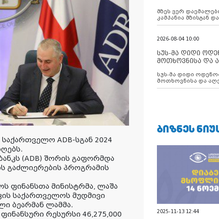
აუცილებლობას გ
მზეს ვერ დაემალები
კამპანია მზისგან 
გვახსენებს
2026-08-04 10:00
სუს-მა დიდი ოდ
მოთხოვნისა და ა
ბათუმის მერიის
სუს-მა დიდი ოდენობით ქრთამის
დააკავა
მოთხოვნისა და აღე
მერიის თანამშრომ
ᲑᲘᲖᲜᲔᲡ ᲜᲘᲣ
 საქართველო ADB-სგან 2024
იღებს.
ბანკს (ADB) შორის გაფორმდა
ის გაძლიერების პროგრამის
ს ფინანსთა მინისტრმა, ლაშა
ნკის საქართველოს მუდმივი
ი ბეარმან ლამმა.
2025-11-13 12:44
 ფინანსური რესურსი 46,275,000