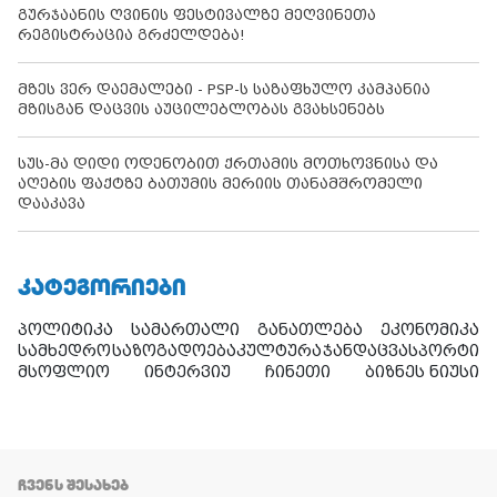
გურჯაანის ღვინის ფესტივალზე მეღვინეთა
რეგისტრაცია გრძელდება!
მზეს ვერ დაემალები - PSP-ს საზაფხულო კამპანია
მზისგან დაცვის აუცილებლობას გვახსენებს
სუს-მა დიდი ოდენობით ქრთამის მოთხოვნისა და
აღების ფაქტზე ბათუმის მერიის თანამშრომელი
დააკავა
ᲙᲐᲢᲔᲒᲝᲠᲘᲔᲑᲘ
პოლიტიკა
სამართალი
განათლება
ეკონომიკა
სამხედრო
საზოგადოება
კულტურა
ჯანდაცვა
სპორტი
მსოფლიო
ინტერვიუ
ჩინეთი
ბიზნეს ნიუსი
ᲩᲕᲔᲜᲡ ᲨᲔᲡᲐᲮᲔᲑ