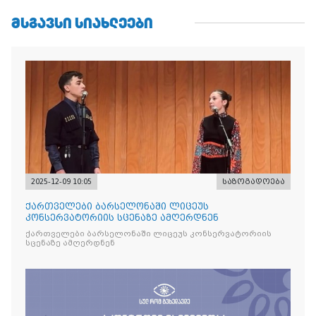
ᲛᲡᲒᲐᲕᲡᲘ ᲡᲘᲐᲮᲚᲔᲔᲑᲘ
2025-12-09 10:05
საზოგადოება
ქართველები ბარსელონაში ლიცეუს
კონსერვატორიის სცენაზე ამღერდნენ
ქართველები ბარსელონაში ლიცეუს კონსერვატორიის
სცენაზე ამღერდნენ