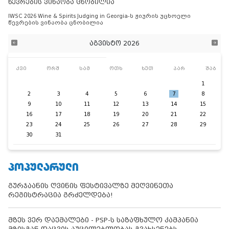
წევრების ვინაობა ცნობილია
IWSC 2026 Wine & Spirits Judging in Georgia-ს ჟიურის უცხოელი
წევრების ვინაობა ცნობილია
აგვისტო 2026
კვი
ორშ
სამ
ოთხ
ხუთ
პარ
შაბ
1
2
3
4
5
6
7
8
9
10
11
12
13
14
15
16
17
18
19
20
21
22
23
24
25
26
27
28
29
30
31
ᲞᲝᲞᲣᲚᲐᲠᲣᲚᲘ
გურჯაანის ღვინის ფესტივალზე მეღვინეთა
რეგისტრაცია გრძელდება!
მზეს ვერ დაემალები - PSP-ს საზაფხულო კამპანია