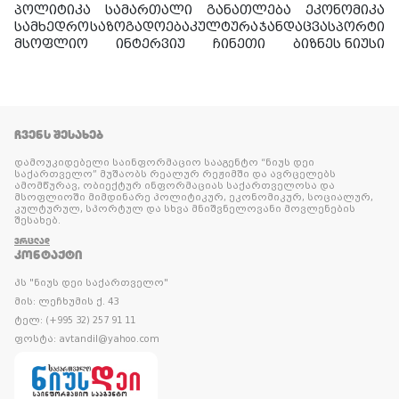
პოლიტიკა
სამართალი
განათლება
ეკონომიკა
სამხედრო
საზოგადოება
კულტურა
ჯანდაცვა
სპორტი
მსოფლიო
ინტერვიუ
ჩინეთი
ბიზნეს ნიუსი
ᲩᲕᲔᲜᲡ ᲨᲔᲡᲐᲮᲔᲑ
დამოუკიდებელი საინფორმაციო სააგენტო “ნიუს დეი
საქართველო” მუშაობს რეალურ რეჟიმში და ავრცელებს
ამომწურავ, ობიექტურ ინფორმაციას საქართველოსა და
მსოფლიოში მიმდინარე პოლიტიკურ, ეკონომიკურ, სოციალურ,
კულტურულ, სპორტულ და სხვა მნიშვნელოვანი მოვლენების
შესახებ.
ᲕᲠᲪᲚᲐᲓ
ᲙᲝᲜᲢᲐᲥᲢᲘ
პს "ნიუს დეი საქართველო"
მის: ლეჩხუმის ქ. 43
ტელ: (+995 32) 257 91 11
ფოსტა: avtandil@yahoo.com