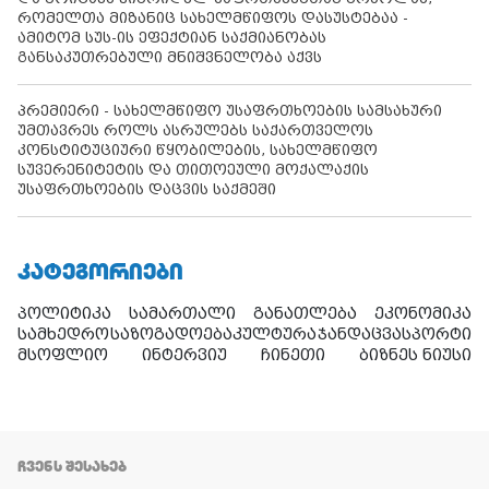
რომელთა მიზანიც სახელმწიფოს დასუსტებაა -
ამიტომ სუს-ის ეფექტიან საქმიანობას
განსაკუთრებული მნიშვნელობა აქვს
პრემიერი - სახელმწიფო უსაფრთხოების სამსახური
უმთავრეს როლს ასრულებს საქართველოს
კონსტიტუციური წყობილების, სახელმწიფო
სუვერენიტეტის და თითოეული მოქალაქის
უსაფრთხოების დაცვის საქმეში
ᲙᲐᲢᲔᲒᲝᲠᲘᲔᲑᲘ
პოლიტიკა
სამართალი
განათლება
ეკონომიკა
სამხედრო
საზოგადოება
კულტურა
ჯანდაცვა
სპორტი
მსოფლიო
ინტერვიუ
ჩინეთი
ბიზნეს ნიუსი
ᲩᲕᲔᲜᲡ ᲨᲔᲡᲐᲮᲔᲑ