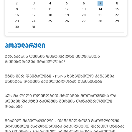
2
3
4
5
6
7
8
9
10
11
12
13
14
15
16
17
18
19
20
21
22
23
24
25
26
27
28
29
30
31
ᲞᲝᲞᲣᲚᲐᲠᲣᲚᲘ
გურჯაანის ღვინის ფესტივალზე მეღვინეთა
რეგისტრაცია გრძელდება!
მზეს ვერ დაემალები - PSP-ს საზაფხულო კამპანია
მზისგან დაცვის აუცილებლობას გვახსენებს
სუს-მა დიდი ოდენობით ქრთამის მოთხოვნისა და
აღების ფაქტზე ბათუმის მერიის თანამშრომელი
დააკავა
მიხეილ ყაველაშვილი - თანამედროვე მსოფლიოში
ეროვნული უსაფრთხოება გაცილებით ფართო ცნებაა
და მოიცავს ჰიბრიდულ საფრთხეებთან ბრძოლას,