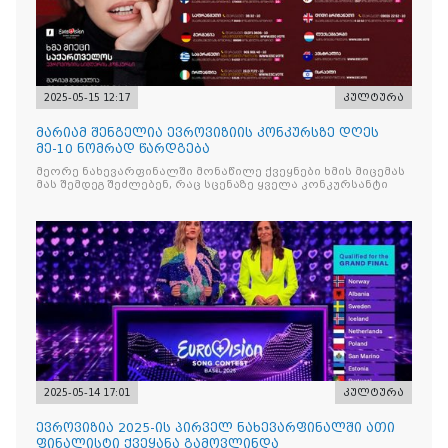
2025-05-15 12:17
კულტურა
მარიამ შენგელია ევროვიზიის კონკურსზე დღეს
მე-10 ნომრად წარდგება
მეორე ნახევარფინალში მონაწილე ქვეყნები ხმის მიცემას
მას შემდეგ შეძლებენ, რაც სცენაზე ყველა კონკურსანტი
2025-05-14 17:01
კულტურა
ევროვიზია 2025-ის პირველ ნახევარფინალში ათი
ფინალისტი ქვეყანა გამოვლინდა