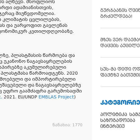
ას
აღწევს. მსოფლიოს
არდი ადამიანისთვის,
გურჯაანის ღვი
 ჯერაც მიუწვდომელია.
გრძელდება!
ს კლიმატის ცვლილებას,
ას და უარყოფით გავლენას
ეკონომიკურ კეთილდღეობაზე.
მზეს ვერ დაემა
დაცვის აუცილე
ზე, პლასტმასის წარმოება და
ც უკანონო ნაგავსაყრელების
 ნაპირებზე აკუმულირებული
სუს-მა დიდი ო
 პლასტმასა წარმოადგენს. 2020
ფაქტზე ბათუმი
რმოებული და იმპორტირებული
მუშავებული და ნაგავსაყრელებზე
ევ უფრო გაამძაფრა გარემოსადმი
k
. 2021. EU/UNDP
EMBLAS Project
)
ᲙᲐᲢᲔᲒᲝᲠᲘᲔ
პოლიტიკა
სამ
საზოგადოება
ნანახია:
1770
ინტერვიუ