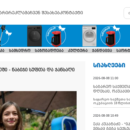
არი
რეკლამა
ჩვენ შესახებ
კონტაქტი
კა
სამხედრო
საზოგადოება
კულტურა
ჯანდაცვა
სპორტ
ᲡᲘᲐᲮᲚᲔᲔᲑᲘ
ი - ნაბიჯი სუფთა და ჯანსაღი
2026-08-08 11:00
საგარეო საქმეთა
დღესაც, ოკუპაცი
რუსეთი არ ასრუ
საგარეო საქმეთა ს
შუამავლ
ოკუპაციის 18 წლის
ასრულებს ევროკავ
დადებულ 2008 წლის
შეწყვეტის შეთანხმე
2026-08-08 10:49
აფართოებს საკუთ
ოკუპირებულ რეგიონ
ეკა კუპატაძე - "
მილიტარიზაციის პ
ვისაც გიგა სექს
დგამს ნაბიჯებს მა