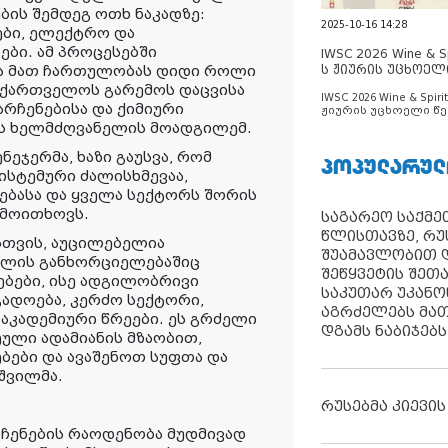
ის შემდეგ ოთხ ნაკადზე:
2025-10-16 14:28
ები, ელექტრო და
ბი. ამ პროცესებში
IWSC 2026 Wine & Spi
ს ჟიურის უცხოელ
და მათ ჩართულობას დიდი როლი
ცნობილია
 საქართველოს გარემოს დაცვისა
IWSC 2026 Wine & Spirit
რჩენებისა და ქიმიური
ჟიურის უცხოელი წე
ცნობილია
ის ხელმძღვანელის მოადგილემ.
ნეჯერმა, ხაზი გაუსვა, რომ
ᲞᲝᲞᲣᲚᲐᲠᲣᲚ
ისტემური ძალისხმევაა,
ებასა და ყველა სექტორს შორის
 მოითხოვს.
საგარეო საქმეთ
წლისთავზე, რუ
სთვის, აუცილებელია
შუამავლობით დ
მლის განხორციელებაშიც
შეწყვეტის შეთ
ბები, ისე ადგილობრივი
საკუთარ უკან
ადოება, კერძო სექტორი,
აგრძელებს მათ
აკადემიური წრეები. ეს გრძელი
დგამს ნაბიჯებს
ეული ადამიანის მზაობით,
ბები და ავაშენოთ სუფთა და
შვილმა.
რუსებმა კიევის
ჩენების რაოდენობა მუდმივად