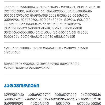
საგარეო საქმეთა სამინისტრო - დღესაც, ოკუპაციის 18
წლისთავზე, რუსეთი არ ასრულებს ევროკავშირის
შუამავლობით დადებულ 2008 წლის 12 აგვისტოს
ცეცხლის შეწყვეტის შეთანხმებას. მეტიც, რუსეთი
აფართოებს საკუთარ უკანონო კონტროლს
ოკუპირებულ რეგიონებში, აგრძელებს მათი
მილიტარიზაციის პროცესს და აქტიურად დგამს
ნაბიჯებს მათი ფაქტობრივი ანექსიისკენ
რუსებმა კიევის ოლქს დაარტყეს - დაიღუპა სამი
ადამიანი
გურჯაანის ღვინის ფესტივალზე მეღვინეთა
რეგისტრაცია გრძელდება!
ᲙᲐᲢᲔᲒᲝᲠᲘᲔᲑᲘ
პოლიტიკა
სამართალი
განათლება
ეკონომიკა
სამხედრო
საზოგადოება
კულტურა
ჯანდაცვა
სპორტი
მსოფლიო
ინტერვიუ
ჩინეთი
ბიზნეს ნიუსი