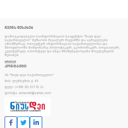
ᲩᲕᲔᲜᲡ ᲨᲔᲡᲐᲮᲔᲑ
დამოუკიდებელი საინფორმაციო სააგენტო “ნიუს დეი
საქართველო” მუშაობს რეალურ რეჟიმში და ავრცელებს
ამომწურავ, ობიექტურ ინფორმაციას საქართველოსა და
მსოფლიოში მიმდინარე პოლიტიკურ, ეკონომიკურ, სოციალურ,
კულტურულ, სპორტულ და სხვა მნიშვნელოვანი მოვლენების
შესახებ.
ᲕᲠᲪᲚᲐᲓ
ᲙᲝᲜᲢᲐᲥᲢᲘ
პს "ნიუს დეი საქართველო"
მის: ლეჩხუმის ქ. 43
ტელ: (+995 32) 257 91 11
ფოსტა: avtandil@yahoo.com