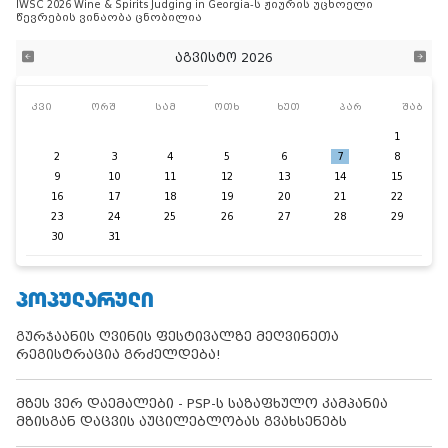
IWSC 2026 Wine & Spirits Judging in Georgia-ს ჟიურის უცხოელი
წევრების ვინაობა ცნობილია
აგვისტო 2026
კვი
ორშ
სამ
ოთხ
ხუთ
პარ
შაბ
1
2
3
4
5
6
7
8
9
10
11
12
13
14
15
16
17
18
19
20
21
22
23
24
25
26
27
28
29
30
31
ᲞᲝᲞᲣᲚᲐᲠᲣᲚᲘ
გურჯაანის ღვინის ფესტივალზე მეღვინეთა
რეგისტრაცია გრძელდება!
მზეს ვერ დაემალები - PSP-ს საზაფხულო კამპანია
მზისგან დაცვის აუცილებლობას გვახსენებს