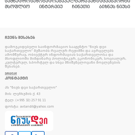
სამხედრო
საზოგადოება
კულტურა
ჯანდაცვა
სპორტი
მსოფლიო
ინტერვიუ
ჩინეთი
ბიზნეს ნიუსი
ᲩᲕᲔᲜᲡ ᲨᲔᲡᲐᲮᲔᲑ
დამოუკიდებელი საინფორმაციო სააგენტო “ნიუს დეი
საქართველო” მუშაობს რეალურ რეჟიმში და ავრცელებს
ამომწურავ, ობიექტურ ინფორმაციას საქართველოსა და
მსოფლიოში მიმდინარე პოლიტიკურ, ეკონომიკურ, სოციალურ,
კულტურულ, სპორტულ და სხვა მნიშვნელოვანი მოვლენების
შესახებ.
ᲕᲠᲪᲚᲐᲓ
ᲙᲝᲜᲢᲐᲥᲢᲘ
პს "ნიუს დეი საქართველო"
მის: ლეჩხუმის ქ. 43
ტელ: (+995 32) 257 91 11
ფოსტა: avtandil@yahoo.com