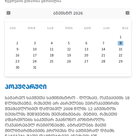
წევრების ვინაობა ცნობილია
აგვისტო 2026
კვი
ორშ
სამ
ოთხ
ხუთ
პარ
შაბ
1
2
3
4
5
6
7
8
9
10
11
12
13
14
15
16
17
18
19
20
21
22
23
24
25
26
27
28
29
30
31
ᲞᲝᲞᲣᲚᲐᲠᲣᲚᲘ
საგარეო საქმეთა სამინისტრო - დღესაც, ოკუპაციის 18
წლისთავზე, რუსეთი არ ასრულებს ევროკავშირის
შუამავლობით დადებულ 2008 წლის 12 აგვისტოს
ცეცხლის შეწყვეტის შეთანხმებას. მეტიც, რუსეთი
აფართოებს საკუთარ უკანონო კონტროლს
ოკუპირებულ რეგიონებში, აგრძელებს მათი
მილიტარიზაციის პროცესს და აქტიურად დგამს