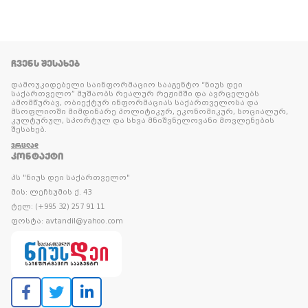
ᲩᲕᲔᲜᲡ ᲨᲔᲡᲐᲮᲔᲑ
დამოუკიდებელი საინფორმაციო სააგენტო “ნიუს დეი
საქართველო” მუშაობს რეალურ რეჟიმში და ავრცელებს
ამომწურავ, ობიექტურ ინფორმაციას საქართველოსა და
მსოფლიოში მიმდინარე პოლიტიკურ, ეკონომიკურ, სოციალურ,
კულტურულ, სპორტულ და სხვა მნიშვნელოვანი მოვლენების
შესახებ.
ᲕᲠᲪᲚᲐᲓ
ᲙᲝᲜᲢᲐᲥᲢᲘ
პს "ნიუს დეი საქართველო"
მის: ლეჩხუმის ქ. 43
ტელ: (+995 32) 257 91 11
ფოსტა: avtandil@yahoo.com