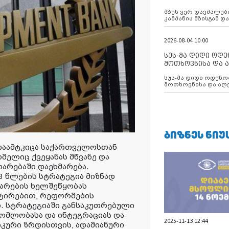
აუცილებლობას გ
მზეს ვერ დაემალები
კამპანია მზისგან 
გვახსენებს
2026-08-04 10:00
სუს-მა დიდი ოდ
მოთხოვნისა და ა
ბათუმის მერიის
სუს-მა დიდი ოდენობით ქრთამის
დააკავა
მოთხოვნისა და აღე
მერიის თანამშრომ
ᲑᲘᲖᲜᲔᲡ ᲜᲘᲣ
ს დაამტკიცა საქართველოსთან
ელიც ქვეყანას მწვანე და
არებაში დაეხმარება.
8 წლების სტრატეგია მიზნად
არების ხელშეწყობას
სტირებით, რეფორმების
. სტრატეგიაში განსაკუთრებული
ომლობასა და ინტეგრაციას და
2025-11-13 12:44
კური ზრდისთვის, ადამიანური