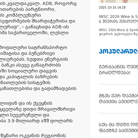
ის კვალდაკვალ. ADB, როგორც
2025-10-16 14:28
ითარების პარტნიორი,
ას კომპლექსური
IWSC 2026 Wine & Spi
რეფორმების მხარდაჭერისა და
ს ჟიურის უცხოელ
ცნობილია
ურად“, – განაცხადა ADB-ის
IWSC 2026 Wine & Spirit
რმა საქართველოში, ლესლი
ჟიურის უცხოელი წე
ცნობილია
იმოდალური სატრანსპორტო
ᲞᲝᲞᲣᲚᲐᲠᲣᲚ
იმატისა და ბუნებრივი
ლიერებას, სუფთა ენერგიის
ბანკი ასევე განაგრძობს
გურჯაანის ღვი
ში სოციალური დაცვის
გრძელდება!
და კაპიტალის ბაზრების
ანათლების სისტემის
განათლებისა და გადამზადების
მზეს ვერ დაემა
დაცვის აუცილე
ლიდან და ის ქვეყნის
 ყველაზე დიდი მრავალმხრივი
ული სუვერენული და
ობა 3.9 მილიარდ აშშ დოლარს
სუს-მა დიდი ო
ფაქტზე ბათუმი
ა წყნარი ოკეანის რეგიონის