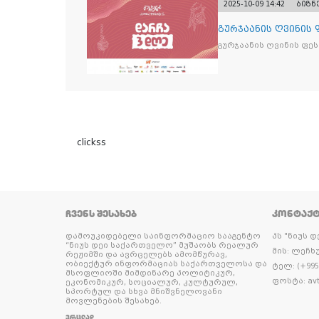
2025-10-09 14:42
ბიზნ
გურჯაანის ღვინის
გურჯაანის ღვინის ფე
clickss
ᲩᲕᲔᲜᲡ ᲨᲔᲡᲐᲮᲔᲑ
ᲙᲝᲜᲢᲐᲥ
დამოუკიდებელი საინფორმაციო სააგენტო
პს "ნიუს 
“ნიუს დეი საქართველო” მუშაობს რეალურ
მის: ლეჩხუ
რეჟიმში და ავრცელებს ამომწურავ,
ობიექტურ ინფორმაციას საქართველოსა და
ტელ: (+995 
მსოფლიოში მიმდინარე პოლიტიკურ,
ფოსტა: avt
ეკონომიკურ, სოციალურ, კულტურულ,
სპორტულ და სხვა მნიშვნელოვანი
მოვლენების შესახებ.
ᲕᲠᲪᲚᲐᲓ