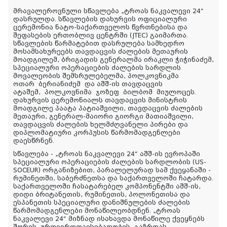
მრავალეროვნული სწავლება „ტროას ნაკვალევი 24“
დასრულდა. სწავლების დახურვის ოფიციალური
ცერემონია ნატო-საქართველოს წვრთნებისა და
შეფასების ერთობლივ ცენტრში (JTEC) გაიმართა.
სწავლების წარმატებით დასრულება სამხედრო
მოსამსახურეებს თავდაცვის ძალების მეთაურის
მოადგილემ, ბრიგადის გენერალმა ირაკლი ჭიჭინაძემ,
სპეციალური ოპერაციების ძალების სარდლის
მოვალეობის შემსრულებელმა, პოლკოვნიკმა
ოთარ
ბერიანიძემ
და აშშ-ის თავდაცვის
ატაშემ,
პოლკოვნიმა
ჯოზეფ
ბილბომ
მიულოცეს.
დახურვის ცერემონიალს თავდაცვის მინისტრის
მოადგილე პაატა პატიაშვილი, თავდაცვის ძალების
მეთაური, გენერალ-მაიორი გიორგი მათიაშვილი,
თავდაცვის ძალების ხელმძღვანელი პირები და
დიპლომატიური კორპუსის წარმომადგენლები
დაესწრნენ.
სწავლება - „ტროას ნაკვალევი 24“ აშშ-ის ევროპაში
სპეციალური ოპერაციების ძალების სარდლობის (US-
SOCEUR) ორგანიზებით, პარალელურად სამ ქვეყანაში -
რუმინეთში, საბერძნეთსა და საქართველოში ჩატარდა.
საქართველოში ჩასატარებელ კომპონენტში აშშ-ის,
დიდი ბრიტანეთის, რუმინეთის, პოლონეთისა და
ესპანეთის სპეციალური დანიშნულების ძალების
წარმომადგენლები მონაწილეობდნენ. „ტროას
ნაკვალევი 24“ მიზნად ისახავდა მონაწილე ქვეყნებს
შორის
ურთიერთთავსებადობის
გაზრდას,