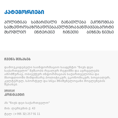
ᲙᲐᲢᲔᲒᲝᲠᲘᲔᲑᲘ
პოლიტიკა
სამართალი
განათლება
ეკონომიკა
სამხედრო
საზოგადოება
კულტურა
ჯანდაცვა
სპორტი
მსოფლიო
ინტერვიუ
ჩინეთი
ბიზნეს ნიუსი
ᲩᲕᲔᲜᲡ ᲨᲔᲡᲐᲮᲔᲑ
დამოუკიდებელი საინფორმაციო სააგენტო “ნიუს დეი
საქართველო” მუშაობს რეალურ რეჟიმში და ავრცელებს
ამომწურავ, ობიექტურ ინფორმაციას საქართველოსა და
მსოფლიოში მიმდინარე პოლიტიკურ, ეკონომიკურ, სოციალურ,
კულტურულ, სპორტულ და სხვა მნიშვნელოვანი მოვლენების
შესახებ.
ᲕᲠᲪᲚᲐᲓ
ᲙᲝᲜᲢᲐᲥᲢᲘ
პს "ნიუს დეი საქართველო"
მის: ლეჩხუმის ქ. 43
ტელ: (+995 32) 257 91 11