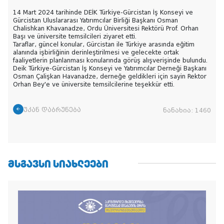
14 Mart 2024 tarihinde DEİK Türkiye-Gürcistan İş Konseyi ve
Gürcistan Uluslararası Yatırımcılar Birliği Başkanı Osman
Chalishkan Khavanadze, Ordu Üniversitesi Rektörü Prof. Orhan
Başı ve üniversite temsilcileri ziyaret etti.
Taraflar, güncel konular, Gürcistan ile Türkiye arasında eğitim
alanında işbirliğinin derinleştirilmesi ve gelecekte ortak
faaliyetlerin planlanması konularında görüş alışverişinde bulundu.
Deik Türkiye-Gürcistan İş Konseyi ve Yatırımcılar Derneği Başkanı
Osman Çalişkan Havanadze, derneğe geldikleri için sayin Rektor
Orhan Bey'e ve üniversite temsilcilerine teşekkür etti.
უკან დაბრუნება
ნანახია:
1460
ᲛᲡᲒᲐᲕᲡᲘ ᲡᲘᲐᲮᲚᲔᲔᲑᲘ