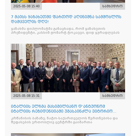
2025-05-08 15:40
სამხედრო
7 მაისს ყაზახეთში ფართოდ აღინიშნა სამშობლოს
დამცველის დღე!
ყაზახმა დიპლომატმა განაცხადა, რომ ყაზახეთის
პრეზიდენტი, კასსიმ-ჟომარტ ტოკაევი, დიდ ყურადღებას
2025-05-08 15:31
სამხედრო
იტალიის ელჩმა მასიმილიანო დ’ანტუონომ
იტალიის რეზიდენციაში უმასპინძლა ვიტორიო
ვენეტოს სახ. დივიზიის ს
კრწანისის ბაზაზე, ნატო-საქართველოს წვრთნებისა და
შეფასების ერთობლივ ცენტრში გაიმართა