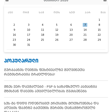
აგვისტო 2026
კვი
ორშ
სამ
ოთხ
ხუთ
პარ
შაბ
1
2
3
4
5
6
7
8
9
10
11
12
13
14
15
16
17
18
19
20
21
22
23
24
25
26
27
28
29
30
31
ᲞᲝᲞᲣᲚᲐᲠᲣᲚᲘ
გურჯაანის ღვინის ფესტივალზე მეღვინეთა
რეგისტრაცია გრძელდება!
მზეს ვერ დაემალები - PSP-ს საზაფხულო კამპანია
მზისგან დაცვის აუცილებლობას გვახსენებს
სუს-მა დიდი ოდენობით ქრთამის მოთხოვნისა და
აღების ფაქტზე ბათუმის მერიის თანამშრომელი