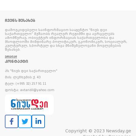
ᲩᲕᲔᲜᲡ ᲨᲔᲡᲐᲮᲔᲑ
დამოუკიდებელი საინფორმაციო სააგენტო “ნიუს დეი
საქართველო” მუშაობს რეალურ რეჟიმში და ავრცელებს
ამომწურავ, ობიექტურ ინფორმაციას საქართველოსა და
მსოფლიოში მიმდინარე პოლიტიკურ, ეკონომიკურ, სოციალურ,
კულტურულ, სპორტულ და სხვა მნიშვნელოვანი მოვლენების
შესახებ.
ᲕᲠᲪᲚᲐᲓ
ᲙᲝᲜᲢᲐᲥᲢᲘ
პს "ნიუს დეი საქართველო"
მის: ლეჩხუმის ქ. 43
ტელ: (+995 32) 257 91 11
ფოსტა: avtandil@yahoo.com
Copyright © 2023 Newsday.ge