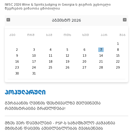
IWSC 2026 Wine & Spirits Judging in Georgia-ს ჟიურის უცხოელი
წევრების ვინაობა ცნობილია
აგვისტო 2026
კვი
ორშ
სამ
ოთხ
ხუთ
პარ
შაბ
1
2
3
4
5
6
7
8
9
10
11
12
13
14
15
16
17
18
19
20
21
22
23
24
25
26
27
28
29
30
31
ᲞᲝᲞᲣᲚᲐᲠᲣᲚᲘ
გურჯაანის ღვინის ფესტივალზე მეღვინეთა
რეგისტრაცია გრძელდება!
მზეს ვერ დაემალები - PSP-ს საზაფხულო კამპანია
მზისგან დაცვის აუცილებლობას გვახსენებს