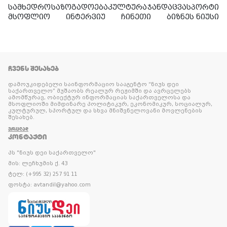
სამხედრო
საზოგადოება
კულტურა
ჯანდაცვა
სპორტი
მსოფლიო
ინტერვიუ
ჩინეთი
ბიზნეს ნიუსი
ᲩᲕᲔᲜᲡ ᲨᲔᲡᲐᲮᲔᲑ
დამოუკიდებელი საინფორმაციო სააგენტო “ნიუს დეი
საქართველო” მუშაობს რეალურ რეჟიმში და ავრცელებს
ამომწურავ, ობიექტურ ინფორმაციას საქართველოსა და
მსოფლიოში მიმდინარე პოლიტიკურ, ეკონომიკურ, სოციალურ,
კულტურულ, სპორტულ და სხვა მნიშვნელოვანი მოვლენების
შესახებ.
ᲕᲠᲪᲚᲐᲓ
ᲙᲝᲜᲢᲐᲥᲢᲘ
პს "ნიუს დეი საქართველო"
მის: ლეჩხუმის ქ. 43
ტელ: (+995 32) 257 91 11
ფოსტა: avtandil@yahoo.com