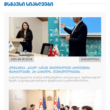
ᲛᲡᲒᲐᲕᲡᲘ ᲡᲘᲐᲮᲚᲔᲔᲑᲘ
2025-04-30 10:14
განათლება
კომპანია „ბეკო“-სთან ერთობლივი პროექტის
ფარგლებში, 29 აპრილს, თურქოლოგიის
მიმართულებისა და თბილისის
საქართველოს თურქ ბიზნესმენთა ასოციაცია "გურთიადის"
წევრ, საყოფაცხოვრებო ტექნიკის საერთაშორისო