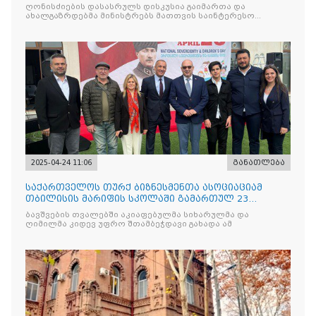
ნაკადად ჩატარდებ
ღონისძიების დასასრულს დისკუსია გაიმართა და
ახალგაზრდებმა მინისტრებს მათთვის საინტერესო
საკითხებთან
2025-04-24 11:06
განათლება
საქართველოს თურქ ბიზნესმენთა ასოციაციამ
თბილისის მარიფის სკოლაში გამართულ 23
აპრილის ეროვნული სუვერე
ბავშვების თვალებში აკიაფებულმა სიხარულმა და
ღიმილმა კიდევ უფრო შთამბეჭდავი გახადა ამ