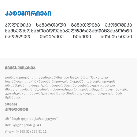
ᲙᲐᲢᲔᲒᲝᲠᲘᲔᲑᲘ
პოლიტიკა
სამართალი
განათლება
ეკონომიკა
სამხედრო
საზოგადოება
კულტურა
ჯანდაცვა
სპორტი
მსოფლიო
ინტერვიუ
ჩინეთი
ბიზნეს ნიუსი
ᲩᲕᲔᲜᲡ ᲨᲔᲡᲐᲮᲔᲑ
დამოუკიდებელი საინფორმაციო სააგენტო “ნიუს დეი
საქართველო” მუშაობს რეალურ რეჟიმში და ავრცელებს
ამომწურავ, ობიექტურ ინფორმაციას საქართველოსა და
მსოფლიოში მიმდინარე პოლიტიკურ, ეკონომიკურ, სოციალურ,
კულტურულ, სპორტულ და სხვა მნიშვნელოვანი მოვლენების
შესახებ.
ᲕᲠᲪᲚᲐᲓ
ᲙᲝᲜᲢᲐᲥᲢᲘ
პს "ნიუს დეი საქართველო"
მის: ლეჩხუმის ქ. 43
ტელ: (+995 32) 257 91 11