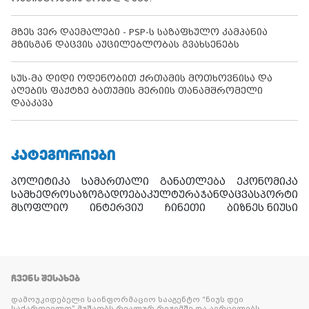
მზეს ვერ დაემალები - PSP-ს საზაფხულო კამპანია
მზისგან დაცვის აუცილებლობას გვახსენებს
სუს-მა დიდი ოდენობით ქრთამის მოთხოვნისა და
აღების ფაქტზე ბათუმის მერიის თანამშრომელი
დააკავა
ᲙᲐᲢᲔᲒᲝᲠᲘᲔᲑᲘ
პოლიტიკა
სამართალი
განათლება
ეკონომიკა
სამხედრო
საზოგადოება
კულტურა
ჯანდაცვა
სპორტი
მსოფლიო
ინტერვიუ
ჩინეთი
ბიზნეს ნიუსი
ᲩᲕᲔᲜᲡ ᲨᲔᲡᲐᲮᲔᲑ
დამოუკიდებელი საინფორმაციო სააგენტო “ნიუს დეი
საქართველო” მუშაობს რეალურ რეჟიმში და ავრცელებს