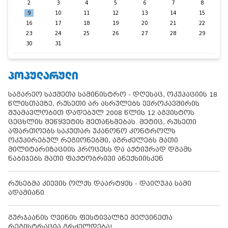
2
3
4
5
6
7
8
9
10
11
12
13
14
15
16
17
18
19
20
21
22
23
24
25
26
27
28
29
30
31
ᲞᲝᲞᲣᲚᲐᲠᲣᲚᲘ
საგარეო საქმეთა სამინისტრო - დღესაც, ოკუპაციის 18
წლისთავზე, რუსეთი არ ასრულებს ევროკავშირის
შუამავლობით დადებულ 2008 წლის 12 აგვისტოს
ცეცხლის შეწყვეტის შეთანხმებას. მეტიც, რუსეთი
აფართოებს საკუთარ უკანონო კონტროლს
ოკუპირებულ რეგიონებში, აგრძელებს მათი
მილიტარიზაციის პროცესს და აქტიურად დგამს
ნაბიჯებს მათი ფაქტობრივი ანექსიისკენ
რუსებმა კიევის ოლქს დაარტყეს - დაიღუპა სამი
ადამიანი
გურჯაანის ღვინის ფესტივალზე მეღვინეთა
რეგისტრაცია გრძელდება!