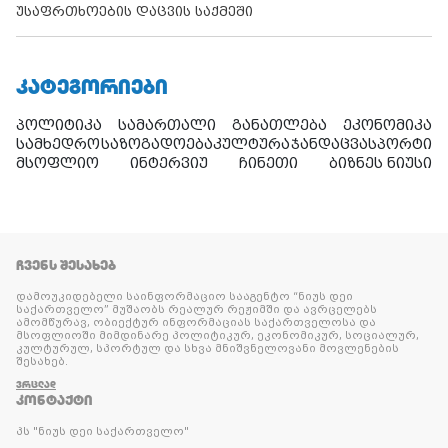
უსაფრთხოების დაცვის საქმეში
ᲙᲐᲢᲔᲒᲝᲠᲘᲔᲑᲘ
პოლიტიკა
სამართალი
განათლება
ეკონომიკა
სამხედრო
საზოგადოება
კულტურა
ჯანდაცვა
სპორტი
მსოფლიო
ინტერვიუ
ჩინეთი
ბიზნეს ნიუსი
ᲩᲕᲔᲜᲡ ᲨᲔᲡᲐᲮᲔᲑ
დამოუკიდებელი საინფორმაციო სააგენტო “ნიუს დეი
საქართველო” მუშაობს რეალურ რეჟიმში და ავრცელებს
ამომწურავ, ობიექტურ ინფორმაციას საქართველოსა და
მსოფლიოში მიმდინარე პოლიტიკურ, ეკონომიკურ, სოციალურ,
კულტურულ, სპორტულ და სხვა მნიშვნელოვანი მოვლენების
შესახებ.
ᲕᲠᲪᲚᲐᲓ
ᲙᲝᲜᲢᲐᲥᲢᲘ
პს "ნიუს დეი საქართველო"