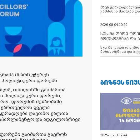
აუცილებლობას გ
მზეს ვერ დაემალები
კამპანია მზისგან 
გვახსენებს
2026-08-04 10:00
სუს-მა დიდი ოდ
მოთხოვნისა და ა
ბათუმის მერიის
სუს-მა დიდი ოდენობით ქრთამის
დააკავა
მოთხოვნისა და აღე
მერიის თანამშრომ
რამა მხარს უჭერენ
ᲑᲘᲖᲜᲔᲡ ᲜᲘᲣ
 პოლიტიკური ფორუმს
ვალს, თბილისში გაიმართა
ი პოლიტიკური ფორუმი,
წრო. ფორუმის მუშაობაში
საქართველოს ყველა
 ყურადღება დაეთმო ქალთა
საპარლამენტო და ადგილობრივი
ფორუმი გაიმართა გაეროს
2025-11-13 12:44