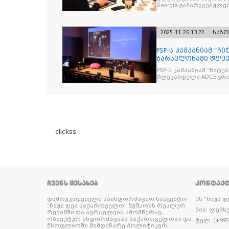
Georgia გამარჯვებულ
2025-11-26 13:22
საზ
PSP-ს კამპანიამ “ჩ
ბარსელონაში წლევა
ჯილდო მ
PSP-ს კამპანიამ “ჩიტ
წლევ
clickss
ᲩᲕᲔᲜᲡ ᲨᲔᲡᲐᲮᲔᲑ
ᲙᲝᲜᲢᲐᲥ
დამოუკიდებელი საინფორმაციო სააგენტო
პს "ნიუს 
“ნიუს დეი საქართველო” მუშაობს რეალურ
მის: ლეჩხუ
რეჟიმში და ავრცელებს ამომწურავ,
ობიექტურ ინფორმაციას საქართველოსა და
ტელ: (+995 
მსოფლიოში მიმდინარე პოლიტიკურ,