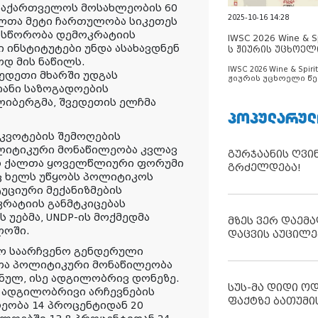
 საქართველოს მოსახლეობის 60
2025-10-16 14:28
ალთა მეტი ჩართულობა სიკეთეს
ნასწორობა დემოკრატიის
IWSC 2026 Wine & Spi
 ინსტიტუტები უნდა ასახავდნენ
ს ჟიურის უცხოელ
ცნობილია
დ მის ნაწილს.
IWSC 2026 Wine & Spirit
ედეთი მხარში უდგას
ჟიურის უცხოელი წე
ანი საზოგადოების
ცნობილია
 ლიბერგმა, შვედეთის ელჩმა
ᲞᲝᲞᲣᲚᲐᲠᲣᲚ
კვოტების შემოღების
ლიტიკური მონაწილეობა კვლავ
გურჯაანის ღვი
ევრ ქალთა ყოველწლიური ფორუმი
გრძელდება!
 ხელს უწყობს პოლიტიკოს
უციური მექანიზმების
კრატიის განმტკიცებას
 უებმა, UNDP-ის მოქმედმა
მზეს ვერ დაემა
ლოში.
დაცვის აუცილე
ო საარჩვენო გენდერული
ლთა პოლიტიკური მონაწილეობა
ულ, ისე ადგილობრივ დონეზე.
სუს-მა დიდი ო
ს ადგილობრივი არჩევნების
ფაქტზე ბათუმი
ეობა 14 პროცენტიდან 20