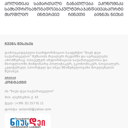
პოლიტიკა
სამართალი
განათლება
ეკონომიკა
სამხედრო
საზოგადოება
კულტურა
ჯანდაცვა
სპორტი
მსოფლიო
ინტერვიუ
ჩინეთი
ბიზნეს ნიუსი
ᲩᲕᲔᲜᲡ ᲨᲔᲡᲐᲮᲔᲑ
დამოუკიდებელი საინფორმაციო სააგენტო “ნიუს დეი
საქართველო” მუშაობს რეალურ რეჟიმში და ავრცელებს
ამომწურავ, ობიექტურ ინფორმაციას საქართველოსა და
მსოფლიოში მიმდინარე პოლიტიკურ, ეკონომიკურ, სოციალურ,
კულტურულ, სპორტულ და სხვა მნიშვნელოვანი მოვლენების
შესახებ.
ᲕᲠᲪᲚᲐᲓ
ᲙᲝᲜᲢᲐᲥᲢᲘ
პს "ნიუს დეი საქართველო"
მის: ლეჩხუმის ქ. 43
ტელ: (+995 32) 257 91 11
ფოსტა: avtandil@yahoo.com