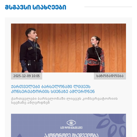
ᲛᲡᲒᲐᲕᲡᲘ ᲡᲘᲐᲮᲚᲔᲔᲑᲘ
2025-12-09 10:05
საზოგადოება
ქართველები ბარსელონაში ლიცეუს
კონსერვატორიის სცენაზე ამღერდნენ
ქართველები ბარსელონაში ლიცეუს კონსერვატორიის
სცენაზე ამღერდნენ