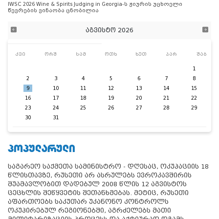
IWSC 2026 Wine & Spirits Judging in Georgia-ს ჟიურის უცხოელი
წევრების ვინაობა ცნობილია
აგვისტო 2026
კვი
ორშ
სამ
ოთხ
ხუთ
პარ
შაბ
1
2
3
4
5
6
7
8
9
10
11
12
13
14
15
16
17
18
19
20
21
22
23
24
25
26
27
28
29
30
31
ᲞᲝᲞᲣᲚᲐᲠᲣᲚᲘ
საგარეო საქმეთა სამინისტრო - დღესაც, ოკუპაციის 18
წლისთავზე, რუსეთი არ ასრულებს ევროკავშირის
შუამავლობით დადებულ 2008 წლის 12 აგვისტოს
ცეცხლის შეწყვეტის შეთანხმებას. მეტიც, რუსეთი
აფართოებს საკუთარ უკანონო კონტროლს
ოკუპირებულ რეგიონებში, აგრძელებს მათი