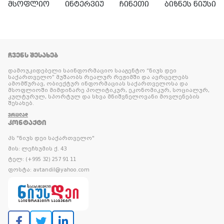
მსოფლიო
ინტერვიუ
ჩინეთი
ბიზნეს ნიუსი
ᲩᲕᲔᲜᲡ ᲨᲔᲡᲐᲮᲔᲑ
დამოუკიდებელი საინფორმაციო სააგენტო “ნიუს დეი
საქართველო” მუშაობს რეალურ რეჟიმში და ავრცელებს
ამომწურავ, ობიექტურ ინფორმაციას საქართველოსა და
მსოფლიოში მიმდინარე პოლიტიკურ, ეკონომიკურ, სოციალურ,
კულტურულ, სპორტულ და სხვა მნიშვნელოვანი მოვლენების
შესახებ.
ᲕᲠᲪᲚᲐᲓ
ᲙᲝᲜᲢᲐᲥᲢᲘ
პს "ნიუს დეი საქართველო"
მის: ლეჩხუმის ქ. 43
ტელ: (+995 32) 257 91 11
ფოსტა: avtandil@yahoo.com