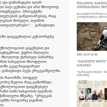
ს და დანამატები აღარ
დიაბეტის მართვ
ული ბაღ-ვენახი და არა მხოლოდ
კონფერენცია ცნ
და სერვისების გ
 ბოსტნეული. პროექტში
დიაბეტის მართვა 
თულების განვითარებაც, რაც
კონფერენცია ცნობ
ძლებათ მოსვლა, ღვინის
სერვისების გაუმჯობ
ათვალიერება", -
განაცხადა
ლში დაგეგმილია ექსპორტზე
ექნოლოგიით ვაყენებთ და
დავხვეწოთ, უფრო მაღალი
2025-10-20 12:44
თ მხოლოდ ქართულ ბაზარზე
ინის სახელით მსოფლიო
“ქართული მილი
ბაზარზე
ეთში უკვე ჩავატარეთ
- განაცხადა ბექა ურჯუკაშვილმა.
“ქართული მილი” 
ბაზარზე
ჯოს რაიონში, სოფელ
ეორე წელია რაც გამოჩნდა.
ტექნოლოგიით დაყენებულ
რანი სამი სახეობის ღვინოს
რქაწითელი მწვანე. "ურჯუკას
ათუმში როგორც ღვინის
ლი.