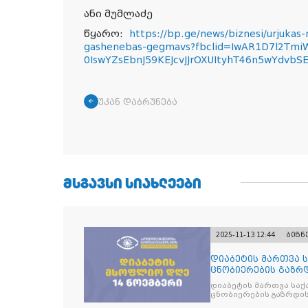
ანი მუმლაძე
წყარო:
https://bp.ge/news/biznesi/urjukas-
gashenebas-gegmavs?fbclid=IwAR1D7l2Tmi
0IswYZsEbnJ59KEJcvJJrOXUItyhT46n5wYdvbS
უკან დაბრუნება
ᲛᲡᲒᲐᲕᲡᲘ ᲡᲘᲐᲮᲚᲔᲔᲑᲘ
2025-11-13 12:44
ბიზნ
დიაბეტის მართვა 
ცნობიერების გაზრდ
მიზნით
დიაბეტის მართვა სა
ცნობიერების გაზრდის