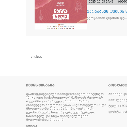
2025-10-09 14:42
ბიზნ
გურჯაანის ღვინის
გურჯაანის ღვინის ფე
clickss
ᲩᲕᲔᲜᲡ ᲨᲔᲡᲐᲮᲔᲑ
ᲙᲝᲜᲢᲐᲥ
დამოუკიდებელი საინფორმაციო სააგენტო
პს "ნიუს 
“ნიუს დეი საქართველო” მუშაობს რეალურ
მის: ლეჩხუ
რეჟიმში და ავრცელებს ამომწურავ,
ობიექტურ ინფორმაციას საქართველოსა და
ტელ: (+995 
მსოფლიოში მიმდინარე პოლიტიკურ,
ფოსტა: avt
ეკონომიკურ, სოციალურ, კულტურულ,
სპორტულ და სხვა მნიშვნელოვანი
მოვლენების შესახებ.
ᲕᲠᲪᲚᲐᲓ