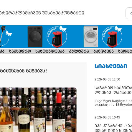
არი
რეკლამა
ჩვენ შესახებ
კონტაქტი
კა
სამხედრო
საზოგადოება
კულტურა
ჯანდაცვა
სპორტ
ᲡᲘᲐᲮᲚᲔᲔᲑᲘ
გაშენებას გეგმავს!
2026-08-08 11:00
საგარეო საქმეთა
დღესაც, ოკუპაცი
რუსეთი არ ასრუ
საგარეო საქმეთა ს
შუამავლ
ოკუპაციის 18 წლის
ასრულებს ევროკავ
დადებულ 2008 წლის
შეწყვეტის შეთანხმე
2026-08-08 10:49
აფართოებს საკუთ
ოკუპირებულ რეგიონ
ეკა კუპატაძე - "
მილიტარიზაციის პ
ვისაც გიგა სექს
დგამს ნაბიჯებს მა