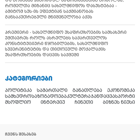
და მოიცავს ჰიბრიდულ საფრთხეებთან ბრძოლას,
რომელთა მიზანიც სახელმწიფოს დასუსტებაა -
ამიტომ სუს-ის ეფექტიან საქმიანობას
განსაკუთრებული მნიშვნელობა აქვს
პრემიერი - სახელმწიფო უსაფრთხოების სამსახური
უმთავრეს როლს ასრულებს საქართველოს
კონსტიტუციური წყობილების, სახელმწიფო
სუვერენიტეტის და თითოეული მოქალაქის
უსაფრთხოების დაცვის საქმეში
ᲙᲐᲢᲔᲒᲝᲠᲘᲔᲑᲘ
პოლიტიკა
სამართალი
განათლება
ეკონომიკა
სამხედრო
საზოგადოება
კულტურა
ჯანდაცვა
სპორტი
მსოფლიო
ინტერვიუ
ჩინეთი
ბიზნეს ნიუსი
ᲩᲕᲔᲜᲡ ᲨᲔᲡᲐᲮᲔᲑ