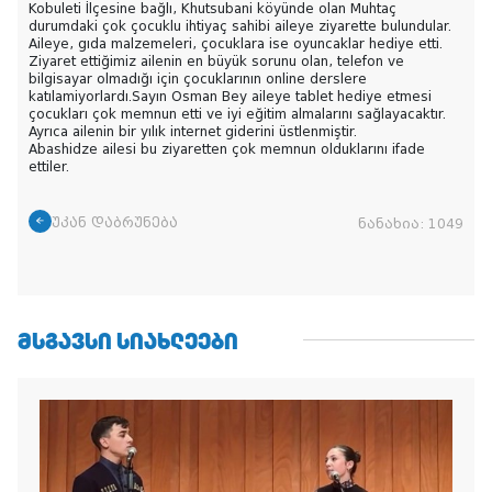
Kobuleti İlçesine bağlı, Khutsubani köyünde olan Muhtaç
durumdaki çok çocuklu ihtiyaç sahibi aileye ziyarette bulundular.
Aileye, gıda malzemeleri, çocuklara ise oyuncaklar hediye etti.
Ziyaret ettiğimiz ailenin en büyük sorunu olan, telefon ve
bilgisayar olmadığı için çocuklarının online derslere
katılamiyorlardı.Sayın Osman Bey aileye tablet hediye etmesi
çocukları çok memnun etti ve iyi eğitim almalarını sağlayacaktır.
Ayrıca ailenin bir yılık internet giderini üstlenmiştir.
Abashidze ailesi bu ziyaretten çok memnun olduklarını ifade
ettiler.
უკან დაბრუნება
ნანახია:
1049
ᲛᲡᲒᲐᲕᲡᲘ ᲡᲘᲐᲮᲚᲔᲔᲑᲘ