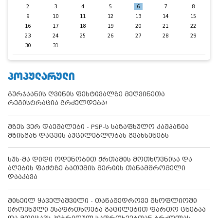
2
3
4
5
6
7
8
9
10
11
12
13
14
15
16
17
18
19
20
21
22
23
24
25
26
27
28
29
30
31
ᲞᲝᲞᲣᲚᲐᲠᲣᲚᲘ
გურჯაანის ღვინის ფესტივალზე მეღვინეთა
რეგისტრაცია გრძელდება!
მზეს ვერ დაემალები - PSP-ს საზაფხულო კამპანია
მზისგან დაცვის აუცილებლობას გვახსენებს
სუს-მა დიდი ოდენობით ქრთამის მოთხოვნისა და
აღების ფაქტზე ბათუმის მერიის თანამშრომელი
დააკავა
მიხეილ ყაველაშვილი - თანამედროვე მსოფლიოში
ეროვნული უსაფრთხოება გაცილებით ფართო ცნებაა