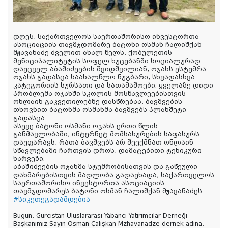
დღეს, საქართველოს საერთაშორისო ინვესტორთა
ასოციაციის თავმჯდომარე ბატონი ოსმან ჩალიშქან
მჟავანაძე ძველით ახალ წელს, ქობულეთის
მუნიციპალიტეტის სოფელ ხუცუბანში სოციალურად
დაუცველ აბაშიძეების შვიდშვილიან, ოჯახს ესტუმრა.
ოჯახს გადასცა საახალწლო ნუგბარი, სხვადასხვა
კატეგორიის სურსათი და სათამაშოები. ყველაზე დიდი
პრობლემა ოჯახში სკოლის მოსწავლეებისთვის
ონლაინ გაკვეთილებზე დასწრებაა, ბავშვების
თხოვნით ბატონმა ოსმანმა ბავშვებს პლანშეტი
გადასცა.
ასევე ბატონი ოსმანი ოჯახს ერთი წლის
განმავლობაში, ინტერნეტ მომსახურების საფასურს
დაუფარავს, რათა ბავშვებს არ შეექმნათ ონლაინ
სწავლებაში ჩართვის დროს, დამატებითი ტენიკური
ხარვეზი.
აბაშიძეების ოჯახმა სტუმრობისათვის და გაწეული
დახმარებისთვის მადლობა გადაუხადა, საქართველოს
საერთაშორისო ინვესტორთა ასოციაციის
თავმჯდომარეს ბატონი ოსმან ჩალიშქან მჟავანაძეს.
#სიკეთეგადამდებია
Bugün, Gürcistan Uluslararası Yabancı Yatırımcılar Derneği
Başkanımız Sayın Osman Çalışkan Mzhavanadze dernek adına,