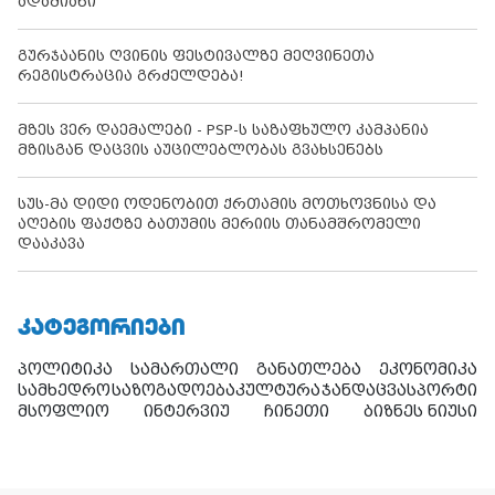
ადამიანი
გურჯაანის ღვინის ფესტივალზე მეღვინეთა
რეგისტრაცია გრძელდება!
მზეს ვერ დაემალები - PSP-ს საზაფხულო კამპანია
მზისგან დაცვის აუცილებლობას გვახსენებს
სუს-მა დიდი ოდენობით ქრთამის მოთხოვნისა და
აღების ფაქტზე ბათუმის მერიის თანამშრომელი
დააკავა
ᲙᲐᲢᲔᲒᲝᲠᲘᲔᲑᲘ
პოლიტიკა
სამართალი
განათლება
ეკონომიკა
სამხედრო
საზოგადოება
კულტურა
ჯანდაცვა
სპორტი
მსოფლიო
ინტერვიუ
ჩინეთი
ბიზნეს ნიუსი