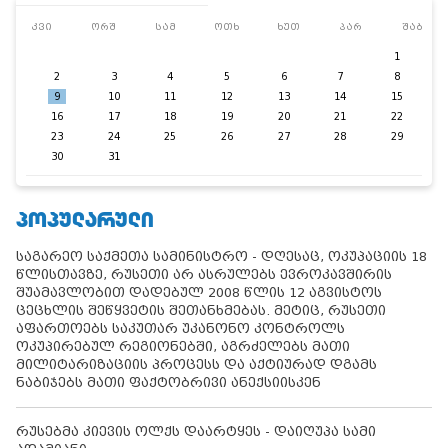
კვი
ორშ
სამ
ოთხ
ხუთ
პარ
შაბ
1
2
3
4
5
6
7
8
9
10
11
12
13
14
15
16
17
18
19
20
21
22
23
24
25
26
27
28
29
30
31
ᲞᲝᲞᲣᲚᲐᲠᲣᲚᲘ
საგარეო საქმეთა სამინისტრო - დღესაც, ოკუპაციის 18
წლისთავზე, რუსეთი არ ასრულებს ევროკავშირის
შუამავლობით დადებულ 2008 წლის 12 აგვისტოს
ცეცხლის შეწყვეტის შეთანხმებას. მეტიც, რუსეთი
აფართოებს საკუთარ უკანონო კონტროლს
ოკუპირებულ რეგიონებში, აგრძელებს მათი
მილიტარიზაციის პროცესს და აქტიურად დგამს
ნაბიჯებს მათი ფაქტობრივი ანექსიისკენ
რუსებმა კიევის ოლქს დაარტყეს - დაიღუპა სამი