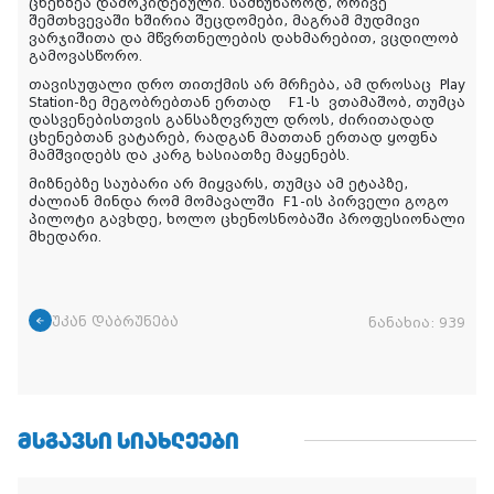
ცხენზეა დამოკიდებული. სამწუხაროდ, ორივე
შემთხვევაში ხშირია შეცდომები, მაგრამ მუდმივი
ვარჯიშითა და მწვრთნელების დახმარებით, ვცდილობ
გამოვასწორო.
თავისუფალი დრო თითქმის არ მრჩება, ამ დროსაც Play
Station-ზე მეგობრებთან ერთად F1-ს ვთამაშობ, თუმცა
დასვენებისთვის განსაზღვრულ დროს, ძირითადად
ცხენებთან ვატარებ, რადგან მათთან ერთად ყოფნა
მამშვიდებს და კარგ ხასიათზე მაყენებს.
მიზნებზე საუბარი არ მიყვარს, თუმცა ამ ეტაპზე,
ძალიან მინდა რომ მომავალში F1-ის პირველი გოგო
პილოტი გავხდე, ხოლო ცხენოსნობაში პროფესიონალი
მხედარი.
უკან დაბრუნება
ნანახია:
939
ᲛᲡᲒᲐᲕᲡᲘ ᲡᲘᲐᲮᲚᲔᲔᲑᲘ