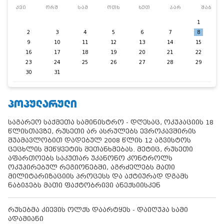
კვი
ორშ
სამ
ოთხ
ხუთ
პარ
შაბ
1
2
3
4
5
6
7
8
9
10
11
12
13
14
15
16
17
18
19
20
21
22
23
24
25
26
27
28
29
30
31
ᲞᲝᲞᲣᲚᲐᲠᲣᲚᲘ
საგარეო საქმეთა სამინისტრო - დღესაც, ოკუპაციის 18
წლისთავზე, რუსეთი არ ასრულებს ევროკავშირის
შუამავლობით დადებულ 2008 წლის 12 აგვისტოს
ცეცხლის შეწყვეტის შეთანხმებას. მეტიც, რუსეთი
აფართოებს საკუთარ უკანონო კონტროლს
ოკუპირებულ რეგიონებში, აგრძელებს მათი
მილიტარიზაციის პროცესს და აქტიურად დგამს
ნაბიჯებს მათი ფაქტობრივი ანექსიისკენ
რუსებმა კიევის ოლქს დაარტყეს - დაიღუპა სამი
ადამიანი