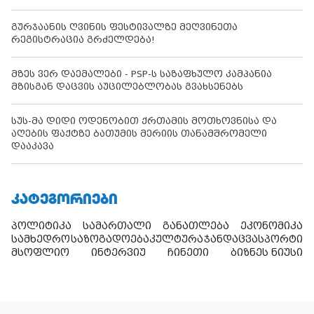
გურჯაანის ღვინის ფესტივალზე მეღვინეთა
რეგისტრაცია გრძელდება!
მზეს ვერ დაემალები - PSP-ს საზაფხულო კამპანია
მზისგან დაცვის აუცილებლობას გვახსენებს
სუს-მა დიდი ოდენობით ქრთამის მოთხოვნისა და
აღების ფაქტზე ბათუმის მერიის თანამშრომელი
დააკავა
ᲙᲐᲢᲔᲒᲝᲠᲘᲔᲑᲘ
პოლიტიკა
სამართალი
განათლება
ეკონომიკა
სამხედრო
საზოგადოება
კულტურა
ჯანდაცვა
სპორტი
მსოფლიო
ინტერვიუ
ჩინეთი
ბიზნეს ნიუსი