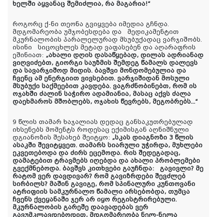
ხელში აყვანაც შემიძლია, რა მაგარია!“
როგორც ქ-ნი თეონა გვიყვება იმედია გჩნდა.
მდგომარეობა უმჯობესდება და მედიკამენტით
მკურნალობის პარალელურად მსუბუქადაც ვარჯიშობს.
ისინი სიცოცხლეს მეტად ვაფასებენ და აღარაფრის
ეშინიათ:
„ახალი დღის დასაწყებად, დილას ადრიანად
ვიღვიძებთ, გიორგი საუზმის შემდეგ წამალს დალევს
და სავარჯიშოდ მიდის. ბავშვი მონდომებულია და
ჩვენც ამ ენერგიით ვივსებით. ვარჯიშიდან მოსული
მსუბუქი საქმეებით კავდება. ვაგრძნობინებთ, რომ ის
ოჯახში ძალინ საჭირო ადამიანია, მასაც აქვს ძალა
დაეხმაროს მშობლებს, ოჯახის წევრებს, მეგობრებს...“
9 წლის თამარ ხაჯალიას დედაც განსაკუთრებულად
იხსენებს მომენტს როდესაც ექიმისგან აღნიშნული
დგიანოზის შესახებ შეიტყო:
„სკას დიაგნოზი 3 წლის
ასაკში შევიტყვეთ. თამარს სიარული უჭირდა, მუხლები
ეკვეთებოდა და ძირს ეცემოდა. რის შედეგადაც,
დამატებით ტრავმებს იღებდა და ახალი პრობლემები
გვექმნებოდა. ბავშვს კითხვები გაუჩნდა: გავივლი? მე
რატომ ვერ დავდივარ? რომ გავიზრდები შევძლებ
სირბილს? მაშინ გავიგე, რომ სპინალური კუნთოვანი
ატრიფიის სამკურნალო წამალი არსებობდა, თუმცა
ჩვენს ქვეყანაში ჯერ არ იყო რეგისტრირებული.
მკურნალობის გარეშე დაავადებას ვერ
გავუმკლავდებოდით, მდგომარეობა ნელ-ნელა