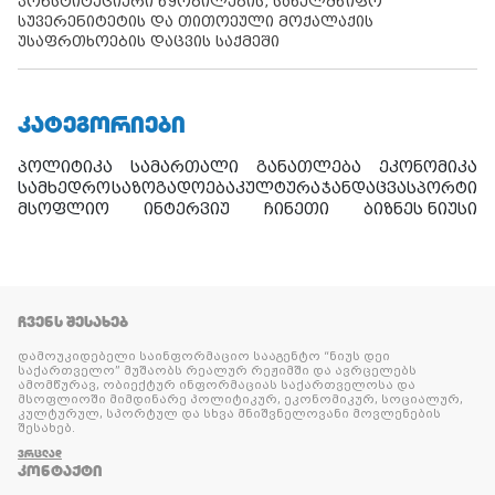
კონსტიტუციური წყობილების, სახელმწიფო
სუვერენიტეტის და თითოეული მოქალაქის
უსაფრთხოების დაცვის საქმეში
ᲙᲐᲢᲔᲒᲝᲠᲘᲔᲑᲘ
პოლიტიკა
სამართალი
განათლება
ეკონომიკა
სამხედრო
საზოგადოება
კულტურა
ჯანდაცვა
სპორტი
მსოფლიო
ინტერვიუ
ჩინეთი
ბიზნეს ნიუსი
ᲩᲕᲔᲜᲡ ᲨᲔᲡᲐᲮᲔᲑ
დამოუკიდებელი საინფორმაციო სააგენტო “ნიუს დეი
საქართველო” მუშაობს რეალურ რეჟიმში და ავრცელებს
ამომწურავ, ობიექტურ ინფორმაციას საქართველოსა და
მსოფლიოში მიმდინარე პოლიტიკურ, ეკონომიკურ, სოციალურ,
კულტურულ, სპორტულ და სხვა მნიშვნელოვანი მოვლენების
შესახებ.
ᲕᲠᲪᲚᲐᲓ
ᲙᲝᲜᲢᲐᲥᲢᲘ