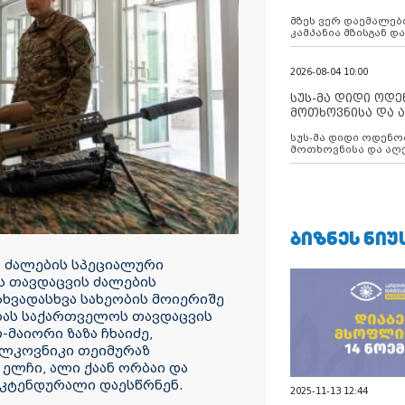
აუცილებლობას გ
მზეს ვერ დაემალები
კამპანია მზისგან 
გვახსენებს
2026-08-04 10:00
სუს-მა დიდი ოდ
მოთხოვნისა და ა
ბათუმის მერიის
სუს-მა დიდი ოდენობით ქრთამის
დააკავა
მოთხოვნისა და აღე
მერიის თანამშრომ
ᲑᲘᲖᲜᲔᲡ ᲜᲘᲣ
 ძალების სპეციალური
 თავდაცვის ძალების
ხვადასხვა სახეობის მოიერიშე
ებას საქართველოს თავდაცვის
მაიორი ზაზა ჩხაიძე,
ოლკოვნიკი თეიმურაზ
ელჩი, ალი ქაან ორბაი და
 ოკტენდურალი დაესწრნენ.
2025-11-13 12:44