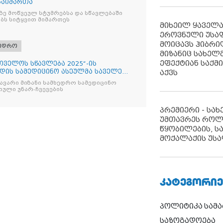
გაიმართა
ზე მოწვეულ სტუმრებსა და სწავლებაში
ბს სიტყვით მიმართეს
მიხეილ ყაველ
ეროვნული უსა
მოიცავს ჰიბრ
ხედრო
მიზანიც სახელმ
ეფექტიან საქმ
რთველოს სწავლება 2025“-ის
ადის სამედიცინო ასეულმა საველე
აქვს
ავარი მიზანი სამხედრო სამედიცინო
ული უნარ-ჩვევების
პრემიერი - სა
უმთავრეს როლ
წყობილების, ს
მოქალაქის უსა
ᲙᲐᲢᲔᲒᲝᲠᲘᲔ
პოლიტიკა
სამ
საზოგადოება