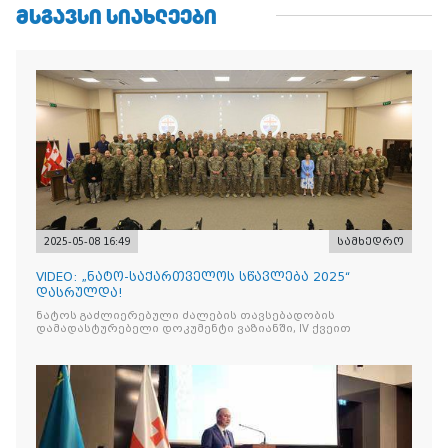
ᲛᲡᲒᲐᲕᲡᲘ ᲡᲘᲐᲮᲚᲔᲔᲑᲘ
2025-05-08 16:49
სამხედრო
VIDEO: „ნატო-საქართველოს სწავლება 2025“
დასრულდა!
ნატოს გაძლიერებული ძალების თავსებადობის
დამადასტურებელი დოკუმენტი ვაზიანში, IV ქვეით