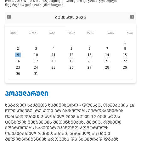
IWSC 2026 Wine & Spirits Judging in Georgia-ს ჟიურის უცხოელი
წევრების ვინაობა ცნობილია
აგვისტო 2026
კვი
ორშ
სამ
ოთხ
ხუთ
პარ
შაბ
1
2
3
4
5
6
7
8
9
10
11
12
13
14
15
16
17
18
19
20
21
22
23
24
25
26
27
28
29
30
31
ᲞᲝᲞᲣᲚᲐᲠᲣᲚᲘ
საგარეო საქმეთა სამინისტრო - დღესაც, ოკუპაციის 18
წლისთავზე, რუსეთი არ ასრულებს ევროკავშირის
შუამავლობით დადებულ 2008 წლის 12 აგვისტოს
ცეცხლის შეწყვეტის შეთანხმებას. მეტიც, რუსეთი
აფართოებს საკუთარ უკანონო კონტროლს
ოკუპირებულ რეგიონებში, აგრძელებს მათი
მილიტარიზაციის პროცესს და აქტიურად დგამს