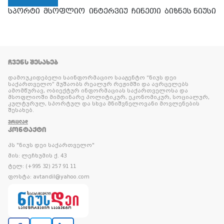
სპორტი
მსოფლიო
ინტერვიუ
ჩინეთი
ბიზნეს ნიუსი
ᲩᲕᲔᲜᲡ ᲨᲔᲡᲐᲮᲔᲑ
დამოუკიდებელი საინფორმაციო სააგენტო “ნიუს დეი
საქართველო” მუშაობს რეალურ რეჟიმში და ავრცელებს
ამომწურავ, ობიექტურ ინფორმაციას საქართველოსა და
მსოფლიოში მიმდინარე პოლიტიკურ, ეკონომიკურ, სოციალურ,
კულტურულ, სპორტულ და სხვა მნიშვნელოვანი მოვლენების
შესახებ.
ᲕᲠᲪᲚᲐᲓ
ᲙᲝᲜᲢᲐᲥᲢᲘ
პს "ნიუს დეი საქართველო"
მის: ლეჩხუმის ქ. 43
ტელ: (+995 32) 257 91 11
ფოსტა: avtandil@yahoo.com