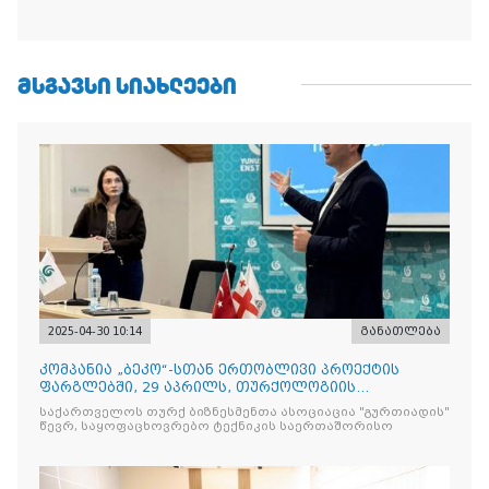
ᲛᲡᲒᲐᲕᲡᲘ ᲡᲘᲐᲮᲚᲔᲔᲑᲘ
2025-04-30 10:14
განათლება
კომპანია „ბეკო“-სთან ერთობლივი პროექტის
ფარგლებში, 29 აპრილს, თურქოლოგიის
მიმართულებისა და თბილისის
საქართველოს თურქ ბიზნესმენთა ასოციაცია "გურთიადის"
წევრ, საყოფაცხოვრებო ტექნიკის საერთაშორისო