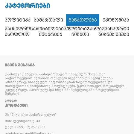
ᲙᲐᲢᲔᲒᲝᲠᲘᲔᲑᲘ
პოლიტიკა
სამართალი
განათლება
ეკონომიკა
სამხედრო
საზოგადოება
კულტურა
ჯანდაცვა
სპორტი
მსოფლიო
ინტერვიუ
ჩინეთი
ბიზნეს ნიუსი
ᲩᲕᲔᲜᲡ ᲨᲔᲡᲐᲮᲔᲑ
დამოუკიდებელი საინფორმაციო სააგენტო “ნიუს დეი
საქართველო” მუშაობს რეალურ რეჟიმში და ავრცელებს
ამომწურავ, ობიექტურ ინფორმაციას საქართველოსა და
მსოფლიოში მიმდინარე პოლიტიკურ, ეკონომიკურ, სოციალურ,
კულტურულ, სპორტულ და სხვა მნიშვნელოვანი მოვლენების
შესახებ.
ᲕᲠᲪᲚᲐᲓ
ᲙᲝᲜᲢᲐᲥᲢᲘ
პს "ნიუს დეი საქართველო"
მის: ლეჩხუმის ქ. 43
ტელ: (+995 32) 257 91 11
ფოსტა: avtandil@yahoo.com