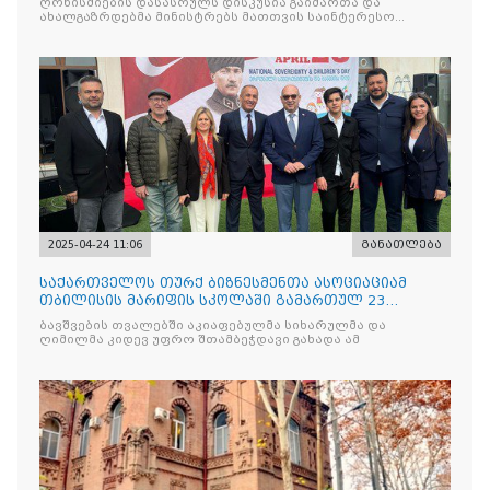
ღონისძიების დასასრულს დისკუსია გაიმართა და
ახალგაზრდებმა მინისტრებს მათთვის საინტერესო
საკითხებთან
2025-04-24 11:06
განათლება
საქართველოს თურქ ბიზნესმენთა ასოციაციამ
თბილისის მარიფის სკოლაში გამართულ 23
აპრილის ეროვნული სუვერე
ბავშვების თვალებში აკიაფებულმა სიხარულმა და
ღიმილმა კიდევ უფრო შთამბეჭდავი გახადა ამ