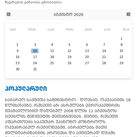
წევრების ვინაობა ცნობილია
აგვისტო 2026
კვი
ორშ
სამ
ოთხ
ხუთ
პარ
შაბ
1
2
3
4
5
6
7
8
9
10
11
12
13
14
15
16
17
18
19
20
21
22
23
24
25
26
27
28
29
30
31
ᲞᲝᲞᲣᲚᲐᲠᲣᲚᲘ
საგარეო საქმეთა სამინისტრო - დღესაც, ოკუპაციის 18
წლისთავზე, რუსეთი არ ასრულებს ევროკავშირის
შუამავლობით დადებულ 2008 წლის 12 აგვისტოს
ცეცხლის შეწყვეტის შეთანხმებას. მეტიც, რუსეთი
აფართოებს საკუთარ უკანონო კონტროლს
ოკუპირებულ რეგიონებში, აგრძელებს მათი
მილიტარიზაციის პროცესს და აქტიურად დგამს