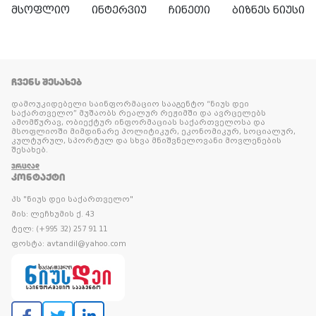
მსოფლიო
ინტერვიუ
ჩინეთი
ბიზნეს ნიუსი
ᲩᲕᲔᲜᲡ ᲨᲔᲡᲐᲮᲔᲑ
დამოუკიდებელი საინფორმაციო სააგენტო “ნიუს დეი
საქართველო” მუშაობს რეალურ რეჟიმში და ავრცელებს
ამომწურავ, ობიექტურ ინფორმაციას საქართველოსა და
მსოფლიოში მიმდინარე პოლიტიკურ, ეკონომიკურ, სოციალურ,
კულტურულ, სპორტულ და სხვა მნიშვნელოვანი მოვლენების
შესახებ.
ᲕᲠᲪᲚᲐᲓ
ᲙᲝᲜᲢᲐᲥᲢᲘ
პს "ნიუს დეი საქართველო"
მის: ლეჩხუმის ქ. 43
ტელ: (+995 32) 257 91 11
ფოსტა: avtandil@yahoo.com