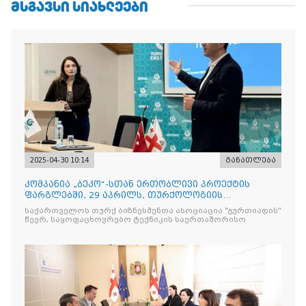
ᲛᲡᲒᲐᲕᲡᲘ ᲡᲘᲐᲮᲚᲔᲔᲑᲘ
2025-04-30 10:14
განათლება
კომპანია „ბეკო“-სთან ერთობლივი პროექტის
ფარგლებში, 29 აპრილს, თურქოლოგიის
მიმართულებისა და თბილისის
საქართველოს თურქ ბიზნესმენთა ასოციაცია "გურთიადის"
წევრ, საყოფაცხოვრებო ტექნიკის საერთაშორისო