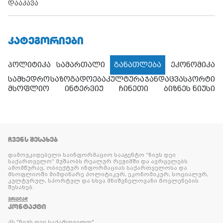
დააკავა
ᲙᲐᲢᲔᲒᲝᲠᲘᲔᲑᲘ
პოლიტიკა
სამართალი
განათლება
ეკონომიკა
სამხედრო
საზოგადოება
კულტურა
ჯანდაცვა
სპორტი
მსოფლიო
ინტერვიუ
ჩინეთი
ბიზნეს ნიუსი
ᲩᲕᲔᲜᲡ ᲨᲔᲡᲐᲮᲔᲑ
დამოუკიდებელი საინფორმაციო სააგენტო “ნიუს დეი
საქართველო” მუშაობს რეალურ რეჟიმში და ავრცელებს
ამომწურავ, ობიექტურ ინფორმაციას საქართველოსა და
მსოფლიოში მიმდინარე პოლიტიკურ, ეკონომიკურ, სოციალურ,
კულტურულ, სპორტულ და სხვა მნიშვნელოვანი მოვლენების
შესახებ.
ᲕᲠᲪᲚᲐᲓ
ᲙᲝᲜᲢᲐᲥᲢᲘ
პს "ნიუს დეი საქართველო"