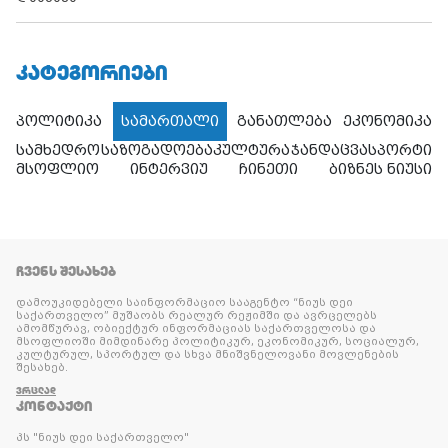
ᲙᲐᲢᲔᲒᲝᲠᲘᲔᲑᲘ
პოლიტიკა
სამართალი
განათლება
ეკონომიკა
სამხედრო
საზოგადოება
კულტურა
ჯანდაცვა
სპორტი
მსოფლიო
ინტერვიუ
ჩინეთი
ბიზნეს ნიუსი
ᲩᲕᲔᲜᲡ ᲨᲔᲡᲐᲮᲔᲑ
დამოუკიდებელი საინფორმაციო სააგენტო “ნიუს დეი
საქართველო” მუშაობს რეალურ რეჟიმში და ავრცელებს
ამომწურავ, ობიექტურ ინფორმაციას საქართველოსა და
მსოფლიოში მიმდინარე პოლიტიკურ, ეკონომიკურ, სოციალურ,
კულტურულ, სპორტულ და სხვა მნიშვნელოვანი მოვლენების
შესახებ.
ᲕᲠᲪᲚᲐᲓ
ᲙᲝᲜᲢᲐᲥᲢᲘ
პს "ნიუს დეი საქართველო"