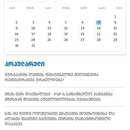
კვი
ორშ
სამ
ოთხ
ხუთ
პარ
შაბ
1
2
3
4
5
6
7
8
9
10
11
12
13
14
15
16
17
18
19
20
21
22
23
24
25
26
27
28
29
30
31
ᲞᲝᲞᲣᲚᲐᲠᲣᲚᲘ
გურჯაანის ღვინის ფესტივალზე მეღვინეთა
რეგისტრაცია გრძელდება!
მზეს ვერ დაემალები - PSP-ს საზაფხულო კამპანია
მზისგან დაცვის აუცილებლობას გვახსენებს
სუს-მა დიდი ოდენობით ქრთამის მოთხოვნისა და
აღების ფაქტზე ბათუმის მერიის თანამშრომელი
დააკავა