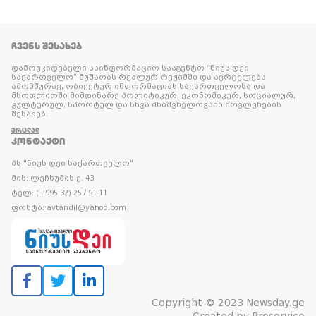
ᲩᲕᲔᲜᲡ ᲨᲔᲡᲐᲮᲔᲑ
დამოუკიდებელი საინფორმაციო სააგენტო “ნიუს დეი
საქართველო” მუშაობს რეალურ რეჟიმში და ავრცელებს
ამომწურავ, ობიექტურ ინფორმაციას საქართველოსა და
მსოფლიოში მიმდინარე პოლიტიკურ, ეკონომიკურ, სოციალურ,
კულტურულ, სპორტულ და სხვა მნიშვნელოვანი მოვლენების
შესახებ.
ᲕᲠᲪᲚᲐᲓ
ᲙᲝᲜᲢᲐᲥᲢᲘ
პს "ნიუს დეი საქართველო"
მის: ლეჩხუმის ქ. 43
ტელ: (+995 32) 257 91 11
ფოსტა: avtandil@yahoo.com
Copyright © 2023 Newsday.ge