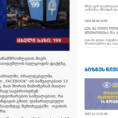
აუცილებლობას გ
მზეს ვერ დაემალები
კამპანია მზისგან 
გვახსენებს
2026-08-04 10:00
სუს-მა დიდი ოდ
მოთხოვნისა და ა
ბათუმის მერიის
სუს-მა დიდი ოდენობით ქრთამის
დააკავა
მოთხოვნისა და აღე
მერიის თანამშრომ
თანამშრომლების მიერ,
საიდუმლოს ხელყოფის ფაქტზე,
ᲑᲘᲖᲜᲔᲡ ᲜᲘᲣ
 აპრილში, ბრალდებულმა,
,,FACEBOOK“-ის საშუალებით 13
, მათ შორის მიმოწერამ მიიღო
ურად საუბრობდნენ
ვიდეოზარების საშუალებით, რა
ანტაჟის გზით, დაზარალებული
ინააღმდეგ შემთხვევაში ოჯახის
რა.
2025-11-13 12:44