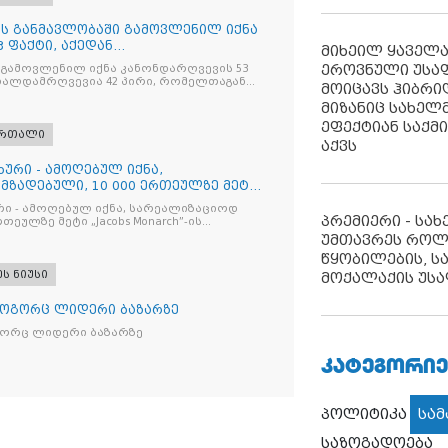
ღის განმავლობაში გამოვლენილ იქნა
 ფაქტი, აქედან
მიხეილ ყაველ
ვია
ეროვნული უსა
 გამოვლენილ იქნა კანონდარღვევის 53
თალდამრღვევია 42 პირი, რომელთაგან
მოიცავს ჰიბრ
ულია
მიზანიც სახელმ
ეფექტიან საქმ
ართალი
აქვს
ხური - ამოღებულ იქნა,
მზადებული, 10 000 ერთეულზე მეტი
რი - ამოღებულ იქნა, სარეალიზაციოდ
პრემიერი - სა
რთეულზე მეტი „Jacobs Monarch”-ის
კანონო ნიშანდებული ერთჯერადი ყავა
უმთავრეს როლ
ი „Raffaello”-ს სასაქონლო ნიშნით
წყობილების, ს
ი ტკბილეული
ეს ნიუსი
მოქალაქის უსა
როგორც ლიდერი ბაზარზე
გორც ლიდერი ბაზარზე
ᲙᲐᲢᲔᲒᲝᲠᲘᲔ
პოლიტიკა
სა
საზოგადოება