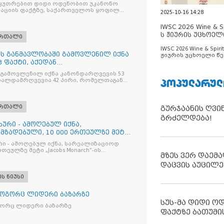
ილ პ
კუთრებით დიდი ოდენობით უკანონო
აციის ფაქტზე, საქართველოს ყოფილ
2025-10-16 14:28
 ირაკლი ღარიბაშვილს ბრალდება
IWSC 2026 Wine & Spi
ს ჟიურის უცხოელ
ართალი
ცნობილია
IWSC 2026 Wine & Spirit
ღის განმავლობაში გამოვლენილ იქნა
ჟიურის უცხოელი წე
 ფაქტი, აქედან
ცნობილია
ვია
 გამოვლენილ იქნა კანონდარღვევის 53
ᲞᲝᲞᲣᲚᲐᲠᲣᲚ
თალდამრღვევია 42 პირი, რომელთაგან
ულია
ართალი
გურჯაანის ღვი
გრძელდება!
ხური - ამოღებულ იქნა,
მზადებული, 10 000 ერთეულზე მეტი
რი - ამოღებულ იქნა, სარეალიზაციოდ
რთეულზე მეტი „Jacobs Monarch”-ის
მზეს ვერ დაემა
კანონო ნიშანდებული ერთჯერადი ყავა
ი „Raffaello”-ს სასაქონლო ნიშნით
დაცვის აუცილე
ი ტკბილეული
ეს ნიუსი
როგორც ლიდერი ბაზარზე
სუს-მა დიდი ო
გორც ლიდერი ბაზარზე
ფაქტზე ბათუმი