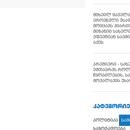
მიხეილ ყაველ
ეროვნული უსა
მოიცავს ჰიბრ
მიზანიც სახელმ
ეფექტიან საქმ
აქვს
პრემიერი - სა
უმთავრეს როლ
წყობილების, ს
მოქალაქის უსა
ᲙᲐᲢᲔᲒᲝᲠᲘᲔ
პოლიტიკა
სა
საზოგადოება