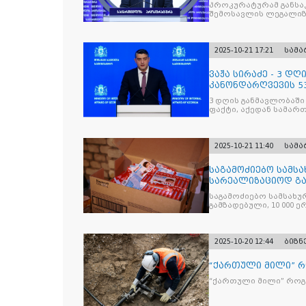
საქართველოს ყოფ
პროკურატურამ განსა
შემოსავლის ლეგალიზ
პრემიერ-მინისტრს -
წარუდგინა
2025-10-21 17:21
სამ
ვაჟა სირაძე - 3 დ
კანონდარღვევის 53
სამართალდამრღვე
3 დღის განმავლობაში
ფაქტი, აქედან სამარ
ნაწილი უკვე დაკავებ
2025-10-21 11:40
სამ
საგამოძიებო სამსა
სარეალიზაციოდ გა
„Jacobs Monar
საგამოძიებო სამსახუ
გამზადებული, 10 000 ე
სასაქონლო ნიშნით უ
და 2 400 ერთეულზე მეტ
უკანონო ნიშანდებულ
2025-10-20 12:44
ბიზნ
“ქართული მილი” 
“ქართული მილი” რო