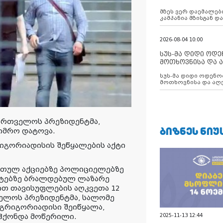
აუცილებლობას გ
მზეს ვერ დაემალები
კამპანია მზისგან 
გვახსენებს
2026-08-04 10:00
სუს-მა დიდი ოდ
მოთხოვნისა და ა
ბათუმის მერიის
სუს-მა დიდი ოდენობით ქრთამის
დააკავა
მოთხოვნისა და აღე
მერიის თანამშრომ
ართველოს პრეზიდენტმა,
ᲑᲘᲖᲜᲔᲡ ᲜᲘᲣ
იმრო დატოვა.
იგორიადისის შეწყალების აქტი
მართულ აქციებზე პოლიციელებზე
აქტებზე ბრალდებულ ლაზარე
თ თავისუფლების აღკვეთა 12
ველოს პრეზიდენტმა, სალომე
 გრიგორიადისი შეიწყალა,
 ჰქონდა მოწერილი.
2025-11-13 12:44