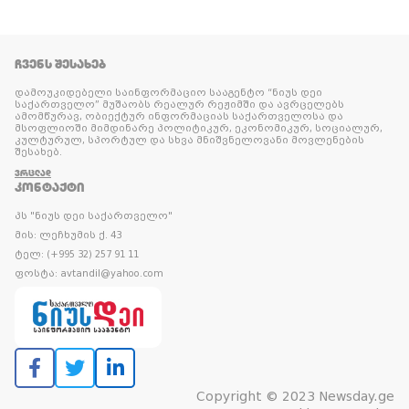
ᲩᲕᲔᲜᲡ ᲨᲔᲡᲐᲮᲔᲑ
დამოუკიდებელი საინფორმაციო სააგენტო “ნიუს დეი
საქართველო” მუშაობს რეალურ რეჟიმში და ავრცელებს
ამომწურავ, ობიექტურ ინფორმაციას საქართველოსა და
მსოფლიოში მიმდინარე პოლიტიკურ, ეკონომიკურ, სოციალურ,
კულტურულ, სპორტულ და სხვა მნიშვნელოვანი მოვლენების
შესახებ.
ᲕᲠᲪᲚᲐᲓ
ᲙᲝᲜᲢᲐᲥᲢᲘ
პს "ნიუს დეი საქართველო"
მის: ლეჩხუმის ქ. 43
ტელ: (+995 32) 257 91 11
ფოსტა: avtandil@yahoo.com
Copyright © 2023 Newsday.ge