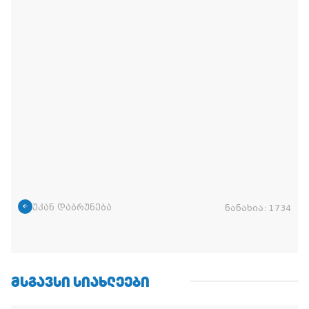
უკან დაბრუნება
ნანახია:
1734
ᲛᲡᲒᲐᲕᲡᲘ ᲡᲘᲐᲮᲚᲔᲔᲑᲘ