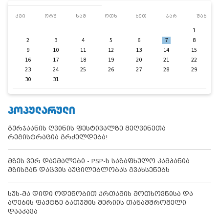
კვი
ორშ
სამ
ოთხ
ხუთ
პარ
შაბ
1
2
3
4
5
6
7
8
9
10
11
12
13
14
15
16
17
18
19
20
21
22
23
24
25
26
27
28
29
30
31
ᲞᲝᲞᲣᲚᲐᲠᲣᲚᲘ
გურჯაანის ღვინის ფესტივალზე მეღვინეთა
რეგისტრაცია გრძელდება!
მზეს ვერ დაემალები - PSP-ს საზაფხულო კამპანია
მზისგან დაცვის აუცილებლობას გვახსენებს
სუს-მა დიდი ოდენობით ქრთამის მოთხოვნისა და
აღების ფაქტზე ბათუმის მერიის თანამშრომელი
დააკავა