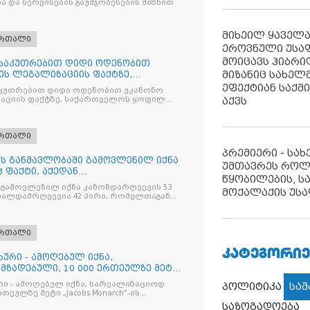
ა და სერვისების გაუმჯობესების მიზნით
მიხეილ ყაველ
ართალი
ეროვნული უსა
მოიცავს ჰიბრ
ნსაკუთრებით დიდი ოდენობით
მიზანიც სახელმ
ის ლეგალიზაციის ფაქტზე,
ილ პ
ეფექტიან საქმ
კუთრებით დიდი ოდენობით უკანონო
აციის ფაქტზე, საქართველოს ყოფილ
აქვს
 ირაკლი ღარიბაშვილს ბრალდება
ართალი
პრემიერი - სა
ღის განმავლობაში გამოვლენილ იქნა
უმთავრეს როლ
 ფაქტი, აქედან
წყობილების, ს
ვია
 გამოვლენილ იქნა კანონდარღვევის 53
მოქალაქის უსა
თალდამრღვევია 42 პირი, რომელთაგან
ულია
ართალი
ᲙᲐᲢᲔᲒᲝᲠᲘᲔ
ხური - ამოღებულ იქნა,
მზადებული, 10 000 ერთეულზე მეტი
რი - ამოღებულ იქნა, სარეალიზაციოდ
პოლიტიკა
სა
რთეულზე მეტი „Jacobs Monarch”-ის
კანონო ნიშანდებული ერთჯერადი ყავა
საზოგადოება